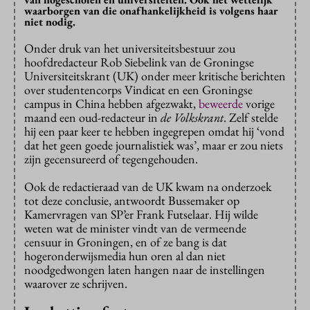
waarborgen van die onafhankelijkheid is volgens haar
niet nodig.
Onder druk van het universiteitsbestuur zou
hoofdredacteur Rob Siebelink van de Groningse
Universiteitskrant (UK) onder meer kritische berichten
over studentencorps Vindicat en een Groningse
campus in China hebben afgezwakt,
beweerde
vorige
maand een oud-redacteur in
de Volkskrant
. Zelf stelde
hij een paar keer te hebben ingegrepen omdat hij ‘vond
dat het geen goede journalistiek was’, maar er zou niets
zijn gecensureerd of tegengehouden.
Ook de redactieraad van de UK kwam na onderzoek
tot deze conclusie, antwoordt Bussemaker op
Kamervragen van SP’er Frank Futselaar. Hij wilde
weten wat de minister vindt van de vermeende
censuur in Groningen, en of ze bang is dat
hogeronderwijsmedia hun oren al dan niet
noodgedwongen laten hangen naar de instellingen
waarover ze schrijven.