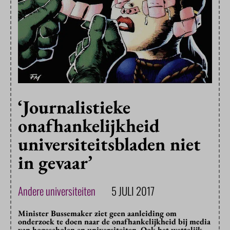
‘Journalistieke
onafhankelijkheid
universiteitsbladen niet
in gevaar’
Andere universiteiten
5 JULI 2017
Minister Bussemaker ziet geen aanleiding om
onderzoek te doen naar de onafhankelijkheid bij media
van hogescholen en universiteiten. Ook het wettelijk