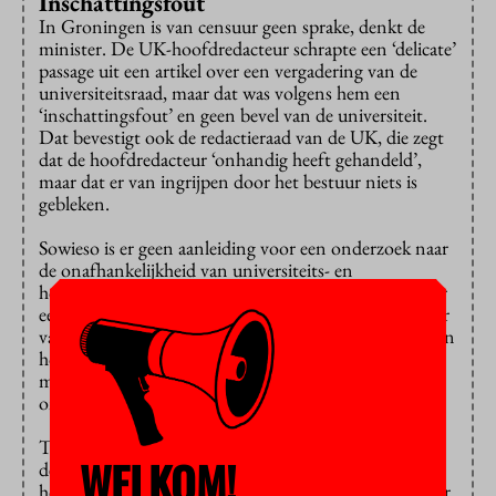
Inschattingsfout
In Groningen is van censuur geen sprake, denkt de
minister. De UK-hoofdredacteur schrapte een ‘delicate’
passage uit een artikel over een vergadering van de
universiteitsraad, maar dat was volgens hem een
‘inschattingsfout’ en geen bevel van de universiteit.
Dat bevestigt ook de redactieraad van de UK, die zegt
dat de hoofdredacteur ‘onhandig heeft gehandeld’,
maar dat er van ingrijpen door het bestuur niets is
gebleken.
Sowieso is er geen aanleiding voor een onderzoek naar
de onafhankelijkheid van universiteits- en
hogeschoolmedia, vindt Bussemaker. Ze verwijst naar
een uitspraak die Wieneke Gunneweg, hoofdredacteur
van
Erasmus Magazine
en voorzitter van de Kring van
hoofdredacteuren van hogeronderwijsmedia, vorige
maand in
de Volkskrant
deed: “Ik geloof niet dat de
onafhankelijkheid echt in het geding is.”
Toch is ze er niet helemaal gerust op, zegt ze
WELKOM!
desgevraagd. Ze is het eens met Jaap de Jong, Leids
hoogleraar journalistiek en nieuwe media en voorzitter