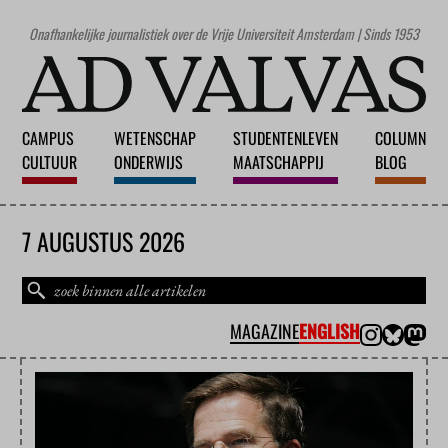
Onafhankelijke journalistiek over de Vrije Universiteit Amsterdam | Sinds 1953
CAMPUS
WETENSCHAP
STUDENTENLEVEN
COLUMN
CULTUUR
ONDERWIJS
MAATSCHAPPIJ
BLOG
7 AUGUSTUS 2026
MAGAZINE
ENGLISH