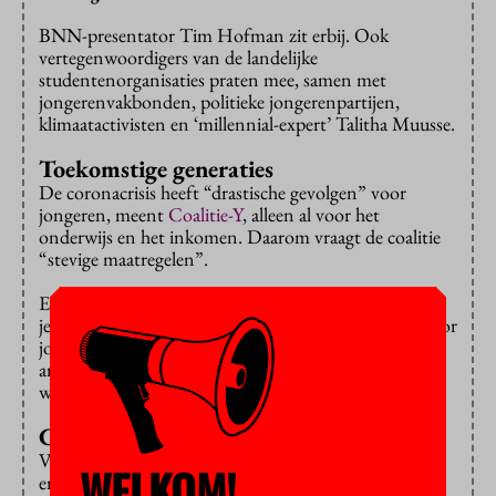
BNN-presentator Tim Hofman zit erbij. Ook
vertegenwoordigers van de landelijke
studentenorganisaties praten mee, samen met
jongerenvakbonden, politieke jongerenpartijen,
klimaatactivisten en ‘millennial-expert’ Talitha Muusse.
Toekomstige generaties
De coronacrisis heeft “drastische gevolgen” voor
jongeren, meent
Coalitie-Y
, alleen al voor het
onderwijs en het inkomen. Daarom vraagt de coalitie
“stevige maatregelen”.
Er moet een nationale aanpak van de
jeugdwerkeloosheid komen, met speciale aandacht voor
jongeren met een biculturele achtergrond of een
arbeidsbeperking. Verder willen ze een wet die het
welzijn van toekomstige generaties borgt.
Compensatie
Voor het hoger onderwijs bepleiten ze “waar mogelijk
WELKOM!
en noodzakelijk” het hervatten van het fysieke