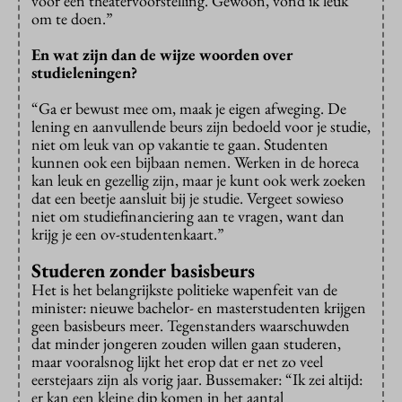
voor een theatervoorstelling. Gewoon, vond ik leuk
om te doen.”
En wat zijn dan de wijze woorden over
studieleningen?
“Ga er bewust mee om, maak je eigen afweging. De
lening en aanvullende beurs zijn bedoeld voor je studie,
niet om leuk van op vakantie te gaan. Studenten
kunnen ook een bijbaan nemen. Werken in de horeca
kan leuk en gezellig zijn, maar je kunt ook werk zoeken
dat een beetje aansluit bij je studie. Vergeet sowieso
niet om studiefinanciering aan te vragen, want dan
krijg je een ov-studentenkaart.”
Studeren zonder basisbeurs
Het is het belangrijkste politieke wapenfeit van de
minister: nieuwe bachelor- en masterstudenten krijgen
geen basisbeurs meer. Tegenstanders waarschuwden
dat minder jongeren zouden willen gaan studeren,
maar vooralsnog lijkt het erop dat er net zo veel
eerstejaars zijn als vorig jaar. Bussemaker: “Ik zei altijd:
er kan een kleine dip komen in het aantal