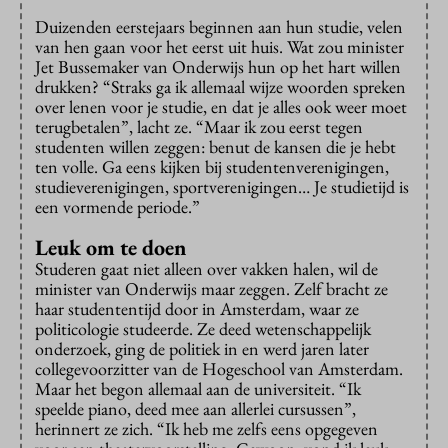
Duizenden eerstejaars beginnen aan hun studie, velen
van hen gaan voor het eerst uit huis. Wat zou minister
Jet Bussemaker van Onderwijs hun op het hart willen
drukken? “Straks ga ik allemaal wijze woorden spreken
over lenen voor je studie, en dat je alles ook weer moet
terugbetalen”, lacht ze. “Maar ik zou eerst tegen
studenten willen zeggen: benut de kansen die je hebt
ten volle. Ga eens kijken bij studentenverenigingen,
studieverenigingen, sportverenigingen… Je studietijd is
een vormende periode.”
Leuk om te doen
Studeren gaat niet alleen over vakken halen, wil de
minister van Onderwijs maar zeggen. Zelf bracht ze
haar studententijd door in Amsterdam, waar ze
politicologie studeerde. Ze deed wetenschappelijk
onderzoek, ging de politiek in en werd jaren later
collegevoorzitter van de Hogeschool van Amsterdam.
Maar het begon allemaal aan de universiteit. “Ik
speelde piano, deed mee aan allerlei cursussen”,
herinnert ze zich. “Ik heb me zelfs eens opgegeven