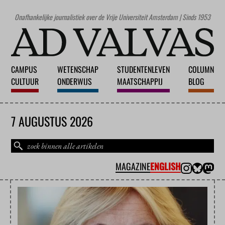
Onafhankelijke journalistiek over de Vrije Universiteit Amsterdam | Sinds 1953
CAMPUS
WETENSCHAP
STUDENTENLEVEN
COLUMN
CULTUUR
ONDERWIJS
MAATSCHAPPIJ
BLOG
7 AUGUSTUS 2026
MAGAZINE
ENGLISH