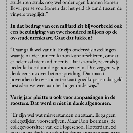
studenten straks nog wel onder ogen kunnen komen.
Ik wil per se voorkomen dat het geld als zand tussen de
vingers wegglijdt.”
In dat bedrag van een miljard zit bijvoorbeeld ook
een bezuiniging van tweehonderd miljoen op de
ov-studentenkaart. Gaat dat lukken?
“Daar ga ik wel vanuit. Er zijn onderwijsinstellingen
waar je na vier uur een kanon kunt afschieten, omdat
er helemaal niemand meer is. Dat is zonde, zeker als je
bedenkt hoe duur die gebouwen zijn. Dus zeggen wij:
denk eens na over betere spreiding. Dat maakt
bovendien de ov-studentenkaart goedkoper en dat geld
besteden we weer aan het hoger onderwijs.”
Vorig jaar pleitte u ook voor aanpassingen in de
roosters. Dat werd u niet in dank afgenomen.
“Er zijn wel wat misverstanden ontstaan. Ik ga geen
collegetijden voorschrijven. Maar Ron Bormans, de
collegevoorzitter van de Hogeschool Rotterdam, zei
meteen: ze denken toch niet dat ze onze roosters gaan