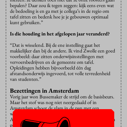
bepalen? Daar zou ik tegen zeggen: kijk eens even wat
de bedoeling is en ga met je collega’s in de regio om
tafel zitten en bedenk hoe je je gebouwen optimaal
kunt gebruiken.”
Is die houding in het afgelopen jaar veranderd?
“Dat is wisselend. Bij de ene instelling gaat het
makkelijker dan bij de andere. Ik vind Zwolle een goed
voorbeeld: daar zitten onderwijsinstellingen met
vervoersbedrijven en de gemeente om tafel.
Opleidingen hebben bijvoorbeeld één dag
afstandsonderwijs ingevoerd, tot volle tevredenheid
van studenten.”
Bezettingen in Amsterdam
Vorig jaar won Bussemaker de strijd om de basisbeurs.
Maar het stof was nog niet neergedaald of in
Amsterdam schoot de vlam in de pan met een
wekenlange bezetting van het Maagdenhuis. De
Amsterdamse actievoerders wisten de camera’s op zich
gericht.