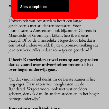
Alles accepteren
Was het een Amsterdams feestje?
“Amsterdam is natuurlijk licht ontvlambaar en de
Universiteit van Amsterdam heeft een lange
geschiedenis met studentenprotesten. Voor
journalisten is Amsterdam ook bijzonder. Ga eens in
Maastricht of Groningen kijken, heb ik wel eens
gezegd. Of bij de Christelijke Hogeschool Ede: dat is
een totaal andere wereld. Bij de diploma-uitreiking sta
je in een kerk. Alles is daar zo netjes en geordend.”
U heeft Kamerleden er wel eens op aangesproken
dat ze vooral over universiteiten praten als het
over hoger onderwijs gaat.
“Ja, dat vind ik heel slecht. In de Eerste Kamer is het
nog erger. Daar zitten veel hoogleraren uit de
Randstad. Vergeet vooral ook niet wat er elders
gebeurt, denk ik dan. In andere steden en in het hoger
beroepsonderwijs.”
Een nieuw politiek jaar