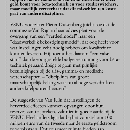
geld komt voor bèta-techniek en voor studieswitchers,
maar moeilijk verteerbaar dat dit misschien ten koste
gaat van andere disciplines.
VSNU-voorzitter Pieter Duisenberg juicht toe dat de
commissie-Van Rijn in haar advies pleit voor de
overgang van een “verdeelmodel” naar een
“daadwerkelijk bekostigingsmodel”, dat oog heeft voor
wat instellingen echt nodig hebben om kwaliteit te
kunnen leveren. Hij noemt het daarom “een valse
start” dat de voorgestelde budgetverruiming voor bèta-
techniek gepaard dreigt te gaan met pijnlijke
bezuinigingen bij de alfa-, gamma- en medische
wetenschappen – “disciplines van groot
maatschappelijk belang waar nu al hoge werkdruk en
andere knelpunten heersen”.
De suggestie van Van Rijn dat instellingen de
herverdeeleffecten kunnen opvangen door hun
reserves aan te spreken, valt niet in goede aarde bij de
VSNU. Heel anders ligt dat bij het voorstel om 100
miljoen euro van de tweede naar de eerste geldstroom
te verplaatsen. Dat zou meer ruimte bieden aan