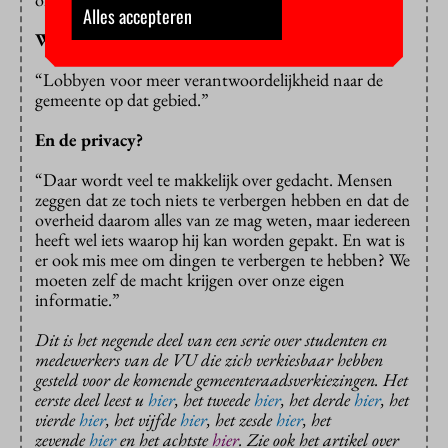
Alles accepteren
Wat hoop je daar op lokaal niveau aan te doen?
“Lobbyen voor meer verantwoordelijkheid naar de
gemeente op dat gebied.”
En de privacy?
“Daar wordt veel te makkelijk over gedacht. Mensen
zeggen dat ze toch niets te verbergen hebben en dat de
overheid daarom alles van ze mag weten, maar iedereen
heeft wel iets waarop hij kan worden gepakt. En wat is
er ook mis mee om dingen te verbergen te hebben? We
moeten zelf de macht krijgen over onze eigen
informatie.”
Dit is het negende deel van een serie over studenten en
medewerkers van de VU die zich verkiesbaar hebben
gesteld voor de komende gemeenteraadsverkiezingen. Het
eerste deel leest u
hier
, het tweede
hier
, het derde
hier
, het
vierde
hier
, het vijfde
hier
, het zesde
hier
, het
zevende
hier
en het achtste
hier
. Zie ook het artikel over