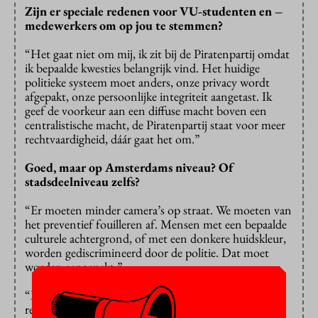
Zijn er speciale redenen voor VU-studenten en –
medewerkers om op jou te stemmen?
“Het gaat niet om mij, ik zit bij de Piratenpartij omdat
ik bepaalde kwesties belangrijk vind. Het huidige
politieke systeem moet anders, onze privacy wordt
afgepakt, onze persoonlijke integriteit aangetast. Ik
geef de voorkeur aan een diffuse macht boven een
centralistische macht, de Piratenpartij staat voor meer
rechtvaardigheid, dáár gaat het om.”
Goed, maar op Amsterdams niveau? Of
stadsdeelniveau zelfs?
“Er moeten minder camera’s op straat. We moeten van
het preventief fouilleren af. Mensen met een bepaalde
culturele achtergrond, of met een donkere huidskleur,
worden gediscrimineerd door de politie. Dat moet
worden aangepakt.”
“Ik ben ook voor vrije informatie en iedereen heeft
recht op goed onderwijs. Door te studeren, wordt er