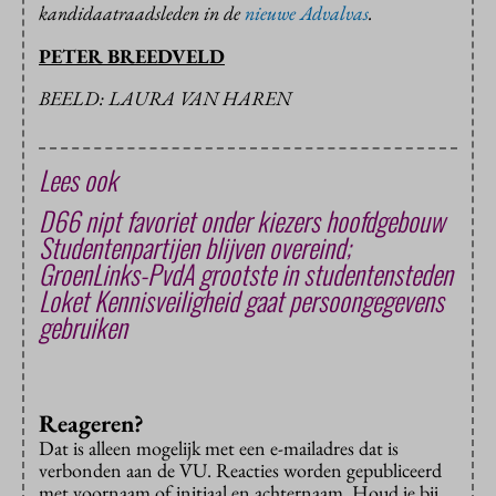
kandidaatraadsleden in de
nieuwe Advalvas
.
PETER BREEDVELD
BEELD: LAURA VAN HAREN
Lees ook
D66 nipt favoriet onder kiezers hoofdgebouw
Studentenpartijen blijven overeind;
GroenLinks-PvdA grootste in studentensteden
Loket Kennisveiligheid gaat persoongegevens
gebruiken
Reageren?
Dat is alleen mogelijk met een e-mailadres dat is
verbonden aan de VU. Reacties worden gepubliceerd
met voornaam of initiaal en achternaam. Houd je bij