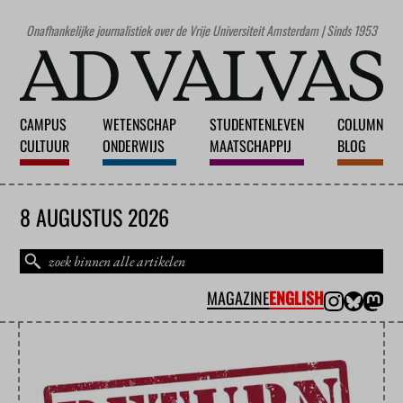
Onafhankelijke journalistiek over de Vrije Universiteit Amsterdam | Sinds 1953
CAMPUS
WETENSCHAP
STUDENTENLEVEN
COLUMN
CULTUUR
ONDERWIJS
MAATSCHAPPIJ
BLOG
8 AUGUSTUS 2026
MAGAZINE
ENGLISH