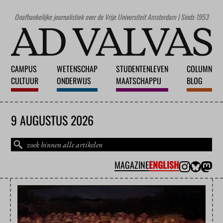
Onafhankelijke journalistiek over de Vrije Universiteit Amsterdam | Sinds 1953
CAMPUS
WETENSCHAP
STUDENTENLEVEN
COLUMN
CULTUUR
ONDERWIJS
MAATSCHAPPIJ
BLOG
9 AUGUSTUS 2026
MAGAZINE
ENGLISH