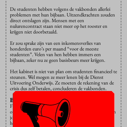
De studenten hebben volgens de vakbonden allerlei
problemen met hun bijbaan. Uitzendkrachten zouden
direct ontslagen zijn. Mensen met een
nulurencontract staan niet meer op het rooster en
krijgen niet doorbetaald.
Er zou sprake zijn van een inkomensverlies van
honderden euro’s per maand “voor de meeste
studenten”. Velen van hen hebben immers een
bijbaan, zeker nu ze geen basisbeurs meer krijgen.
Het kabinet is niet van plan om studenten financieel te
steunen. Wel mogen ze meer lenen bij de Dienst
Uitvoering Onderwijs. Ze moeten de rekening van de
crisis dus zelf betalen, concluderen de vakbonden.
Belangen
FNV Young & United en de LSVb roepen studenten
op zich bij hen aan te sluiten, zodat ze de belangen van
jongeren in de coronacrisis kunnen behartigen. Om
hen op hun rechten te wijzen, is