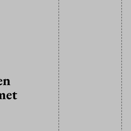
en
met