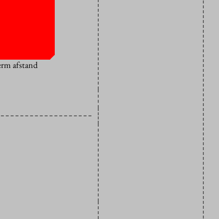
uit te
 hier toen
versiteiten
erm afstand