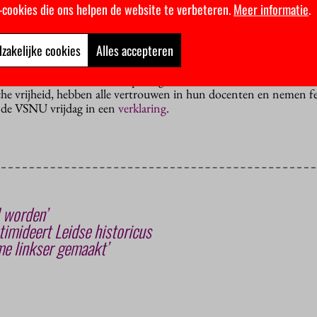
nsluit”, staat te lezen in de brief.
k-cookies die ons helpen de website te verbeteren.
Meer informatie
.
zakelijke cookies
Alles accepteren
schappers van de Radboud Universiteit hun bestuur al op om zich 
iversiteitenkoepel VSNU en wetenschapsgenootschap KNAW zagen
maar het indoctrinatie-meldpunt gaat de VSNU nu te ver. “De uni
che vrijheid, hebben alle vertrouwen in hun docenten en nemen f
t de VSNU vrijdag in een
verklaring
.
l worden’
timideert Leidse historicus
e linkser gemaakt’