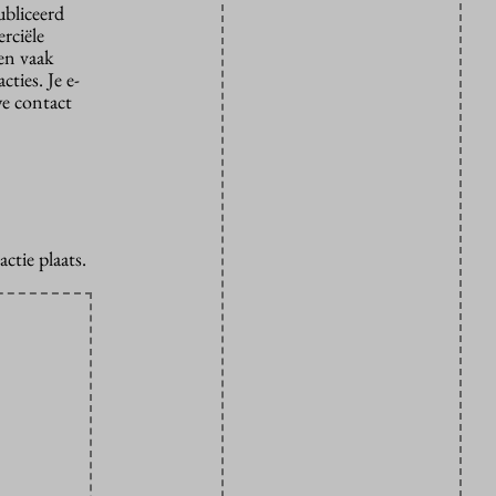
ubliceerd
rciële
den vaak
ties. Je e-
we contact
ctie plaats.