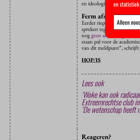
en ideologische programma aa
en statistie
Ferm afstand
Alleen nood
Eerder riepen twaalf weten
spreken tegen Baudet. Un
nog
geen aanleiding
voor, 
staan pal voor de academis
van dit meldpunt”, schrijf
HOP/IS
Lees ook
‘Woke kan ook radicaa
Extreemrechtse club in
‘De wetenschap heeft m
Reageren?