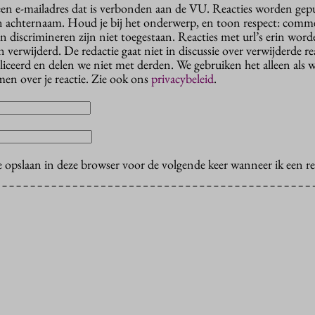
 een e-mailadres dat is verbonden aan de VU. Reacties worden gep
n achternaam. Houd je bij het onderwerp, en toon respect: comme
n discrimineren zijn niet toegestaan. Reacties met url’s erin wor
erwijderd. De redactie gaat niet in discussie over verwijderde reac
liceerd en delen we niet met derden. We gebruiken het alleen als 
en over je reactie. Zie ook ons
privacybeleid
.
e opslaan in deze browser voor de volgende keer wanneer ik een rea