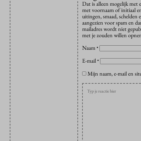
Dat is alleen mogelijk met
met voornaam of initiaal e
uitingen, smaad, schelden e
aangezien voor spam en dan v
mailadres wordt niet gepub
met je zouden willen opnem
Naam
*
E-mail
*
Mijn naam, e-mail en sit