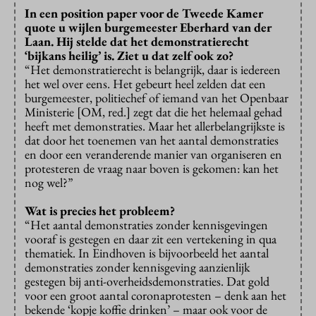
In een position paper voor de Tweede Kamer
quote u wijlen burgemeester Eberhard van der
Laan. Hij stelde dat het demonstratierecht
‘bijkans heilig’ is. Ziet u dat zelf ook zo?
“Het demonstratierecht is belangrijk, daar is iedereen
het wel over eens. Het gebeurt heel zelden dat een
burgemeester, politiechef of iemand van het Openbaar
Ministerie [OM, red.] zegt dat die het helemaal gehad
heeft met demonstraties. Maar het allerbelangrijkste is
dat door het toenemen van het aantal demonstraties
en door een veranderende manier van organiseren en
protesteren de vraag naar boven is gekomen: kan het
nog wel?”
Wat is precies het probleem?
“Het aantal demonstraties zonder kennisgevingen
vooraf is gestegen en daar zit een vertekening in qua
thematiek. In Eindhoven is bijvoorbeeld het aantal
demonstraties zonder kennisgeving aanzienlijk
gestegen bij anti-overheidsdemonstraties. Dat gold
voor een groot aantal coronaprotesten – denk aan het
bekende ‘kopje koffie drinken’ – maar ook voor de