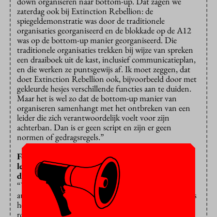
down organiseren naar bottom-up. Dat zagen we
zaterdag ook bij Extinction Rebellion: de
spiegeldemonstratie was door de traditionele
organisaties georganiseerd en de blokkade op de A12
was op de bottom-up manier georganiseerd. Die
traditionele organisaties trekken bij wijze van spreken
een draaiboek uit de kast, inclusief communicatieplan,
en die werken ze puntsgewijs af. Ik moet zeggen, dat
doet Extinction Rebellion ook, bijvoorbeeld door met
gekleurde hesjes verschillende functies aan te duiden.
Maar het is wel zo dat de bottom-up manier van
organiseren samenhangt met het ontbreken van een
leider die zich verantwoordelijk voelt voor zijn
achterban. Dan is er geen script en zijn er geen
normen of gedragsregels.”
Folkert Jensma schrijft dat de vele demonstraties
leiden tot de uitholling van het
demonstratierecht. Heeft hij een punt?
“Wie ik daar ook over spreek, de meerderheid van alle
autoriteiten ziet het demonstratierecht echt als bijkans
heilig. Dat werd vorige week tijdens het
rondetafelgesprek in de Tweede Kamer weer duidelijk.