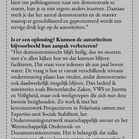
kiest om politieagenten naar een demonstratie te
sturen, kun je ze niet ergens anders inzetten. Daaraan
merk je dat het aantal demonstraties en de manier
waarop er gemobiliseerd en geprotesteerd wordt een
stevige druk legt op de autoriteiten.”
Is er een oplossing? Kunnen de autoriteiten
bijvoorbeeld hun aanpak verbeteren?
“Het demonstratierecht blijft heilig, dus we moeten
met z’n allen kijken hoe we dat kunnen blijven
faciliteren. Dat staat voor iedereen als een paal boven
water. De vraag is hoe er vanuit verschillende niveaus
ondersteuning plaats kan vinden, zodat demonstraties
ook daadwerkelijk mogelijk blijven. Dan bedoel ik
ministeries zoals Binnenlandse Zaken, VWS en Justitie
en Veiligheid, maar ook werkgroepen die zich met deze
kwestie bezighouden. Zo werk ik met het
kennisnetwerk Perspectieven in Polarisatie samen met
Expertise-unit Sociale Stabiliteit, het
Ondersteuningsnetwerk maatschappelijk onrust en het
Wetenschappelijk Onderzoek- en
Documentatiecentrum. Het is belangrijk dat zulke
groepen van elkaars bestaan weten en samenwerken.”