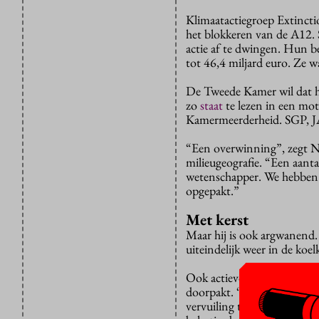
Klimaatactiegroep Extincti
het blokkeren van de A12. 
actie af te dwingen. Hun bel
tot 46,4 miljard euro. Ze w
De Tweede Kamer wil dat he
zo
staat
te lezen in een mo
Kamermeerderheid. SGP, J
“Een overwinning”, zegt N
milieugeografie. “Een aant
wetenschapper. We hebben la
opgepakt.”
Met kerst
Maar hij is ook argwanend.
uiteindelijk weer in de koe
Ook actievoerder en VU-eco
doorpakt. “Zulke subsidies
vervuiling te stimuleren wa