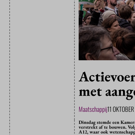
Actievoer
met aang
Maatschappij
11 OKTOBER
Dinsdag stemde een Kamerme
verstrekt af te bouwen. Vol
A12, waar ook wetenschapp