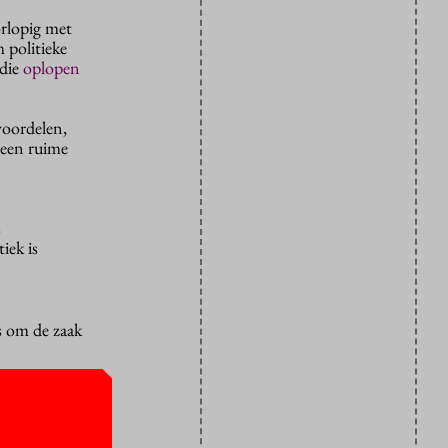
orlopig met
 politieke
 die
oplopen
voordelen,
 een ruime
s
iek is
s om de zaak
itiek nu
kwijt om