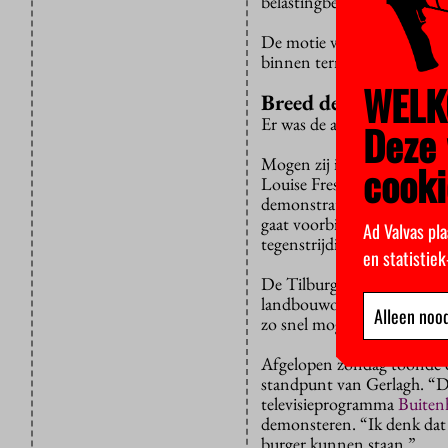
belastingbetaler dan opni
De motie vraagt het kabinet
binnen termijnen van 2, 5 e
WELK
Breed debat
Er was de afgelopen weken v
Deze 
Mogen zij in toga de A12 b
cooki
Louise Fresco in haar NRC-
demonstraties gaat waar ve
gaat voorbij aan eeuwenlan
Ad Valvas pla
tegenstrijdig.”
en statistie
De Tilburgse klimaatecon
landbouwopleiding heeft, ho
Alleen nood
zo snel mogelijk moeten st
Afgelopen zondag toonde o
standpunt van Gerlagh. “De
televisieprogramma
Buiten
demonsteren. “Ik denk dat i
burger kunnen staan.”