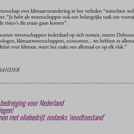
tenschap over klimaatverandering in het verleden “misschien wel 
nt: “Je hebt als wetenschapper ook een belangrijke taak om voorui
de risico’s die eraan gaan komen”.
 moeten wetenschappers inderdaad op zich nemen, meent Debonn
ticologen, klimaatwetenschappers, economen… we hebben ze allema
ebat over klimaat, want het raakt ons allemaal en op elk vlak.”
ABANDER
e bedreiging voor Nederland
iegen!
en met oliebedrijf, ondanks ‘noodtoestand’