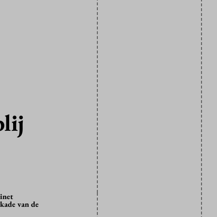
lij
inet
kkade van de