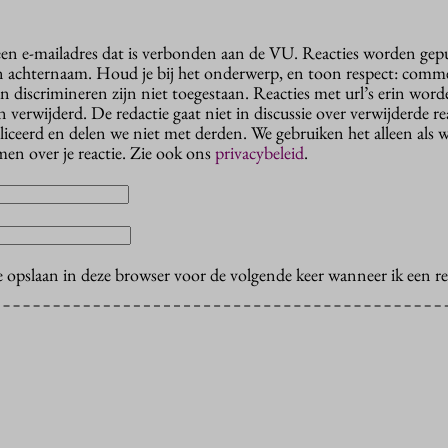
 een e-mailadres dat is verbonden aan de VU. Reacties worden gep
n achternaam. Houd je bij het onderwerp, en toon respect: comme
n discrimineren zijn niet toegestaan. Reacties met url’s erin wor
erwijderd. De redactie gaat niet in discussie over verwijderde reac
liceerd en delen we niet met derden. We gebruiken het alleen als 
en over je reactie. Zie ook ons
privacybeleid
.
e opslaan in deze browser voor de volgende keer wanneer ik een rea