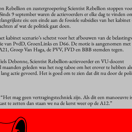
on Rebellion en zustergroepering Scientist Rebellion stoppen vo
Sinds 9 september waren de actievoerders er elke dag te vinden om
angrijkste eis: een einde aan de fossiele subsidies van het kabinet
achten af wat de politiek gaat doen.
t kabinet scenario’s schetst voor het afbouwen van de belasting
tie van PvdD, GroenLinks en D66. De motie is aangenomen met
A21, Groep Van Haga, de PVV, FVD en BBB stemden tegen.
iels Debonne, Scientist Rebellion-actievoerder en VU-docent
al maanden geleden was het nog taboe om het erover te hebben al
ng actie gevoerd. Het is goed om te zien dat dit nu door de polit
 “Het mag geen vertragingstechniek zijn. Als dit een manoeuvre i
lkast te zetten dan staan we na de kerst weer op de A12.”
nometrist Julia Schaumburg is opgelucht maar wil wel dat de pol
 zijn economisch gezien totaal onlogisch. We schenken belasting 
ar we dan een halfslachtig klimaatbeleid tegenoverstellen, waar de