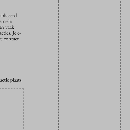
ubliceerd
rciële
den vaak
ties. Je e-
we contact
ctie plaats.