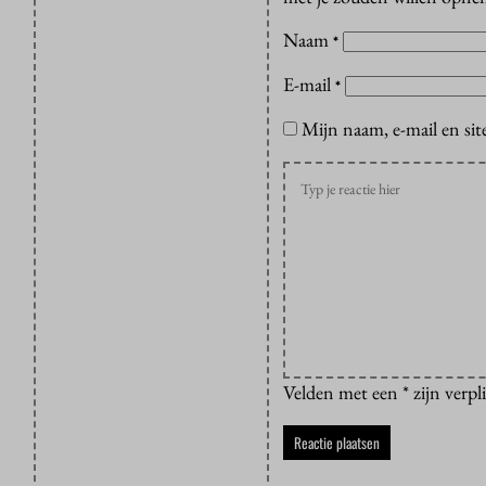
Naam
*
E-mail
*
Mijn naam, e-mail en sit
Velden met een * zijn verpl