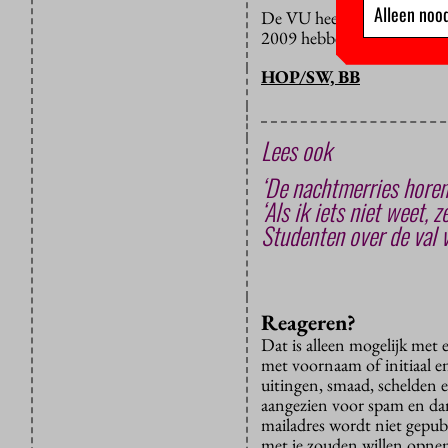
Alleen nood
De VU heeft trouwens al e
2009 hebben hier dertien 
HOP/SW, BB
Lees ook
‘De nachtmerries horen 
‘Als ik iets niet weet, 
Studenten over de val v
Reageren?
Dat is alleen mogelijk met
met voornaam of initiaal e
uitingen, smaad, schelden e
aangezien voor spam en dan v
mailadres wordt niet gepub
met je zouden willen opnem