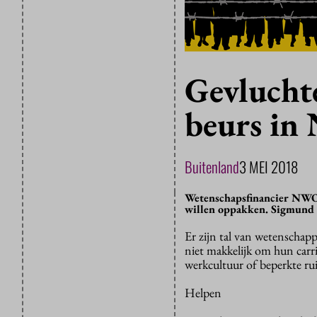
Gevlucht
beurs in
Buitenland
3 MEI 2018
Wetenschapsfinancier NWO t
willen oppakken. Sigmund F
Er zijn tal van wetenschap
niet makkelijk om hun carri
werkcultuur of beperkte r
Helpen