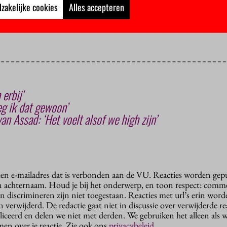
zakelijke cookies
Alles accepteren
en eigen
programma
om gevluchte wetenschappers onderdak te bi
personen gebruik van gemaakt.
erbij’
zeg ik dat gewoon’
an Assad: ‘Het voelt alsof we high zijn’
 een e-mailadres dat is verbonden aan de VU. Reacties worden gep
n achternaam. Houd je bij het onderwerp, en toon respect: comme
n discrimineren zijn niet toegestaan. Reacties met url’s erin wor
erwijderd. De redactie gaat niet in discussie over verwijderde reac
liceerd en delen we niet met derden. We gebruiken het alleen als 
en over je reactie. Zie ook ons
privacybeleid
.