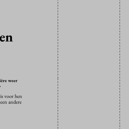
gen
ière weer
.
 is voor hen
 een andere