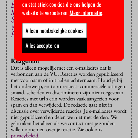
Erasmus Universiteit verliest rechtszaak om
en statistiek-cookies die ons helpen de
hoog collegegeld
website te verbeteren.
Meer informatie
.
Studenten nomineren journalistiek platform
voor Nobelprijs voor de Vrede
Alleen noodzakelijke cookies
Politie ontruimt bezet Erasmusgebouw
Alles accepteren
Reageren?
Dat is alleen mogelijk met een e-mailadres dat is
verbonden aan de VU. Reacties worden gepubliceerd
met voornaam of initiaal en achternaam. Houd je bij
het onderwerp, en toon respect: commerciële uitingen,
smaad, schelden en discrimineren zijn niet toegestaan.
Reacties met url’s erin worden vaak aangezien voor
spam en dan verwijderd. De redactie gaat niet in
discussie over verwijderde reacties. Je e-mailadres wordt
niet gepubliceerd en delen we niet met derden. We
gebruiken het alleen als we contact met je zouden
willen opnemen over je reactie. Zie ook ons
privacybeleid
.