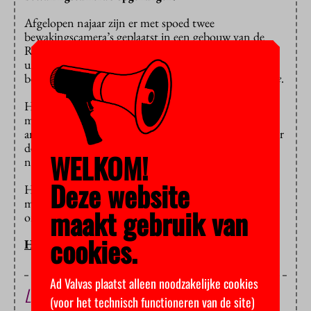
Afgelopen najaar zijn er met spoed twee
bewakingscamera’s geplaatst in een gebouw van de
Rotterdamse faculteit Sociale Wetenschappen. De
universiteit probeert een stalker op heterdaad te
betrappen,
meldt
universiteitsblad
Erasmus Magazine
.
Het is niet precies bekend wat er de afgelopen
maanden is voorgevallen, maar er zouden onder meer
anonieme brieven zijn
verstuurd
naar de docent. Door
de val raakte deze bewusteloos, maar hij hoefde niet
WELKOM!
naar het ziekenhuis en is intussen weer aan het werk.
Deze website
Het is niet zeker dat de val van de trap te maken heeft
met de eerdere problemen. De politie doet nog altijd
maakt gebruik van
onderzoek.
cookies.
HOP/BB
Ad Valvas plaatst alleen noodzakelijke cookies
Lees ook
(voor het technisch functioneren van de site)