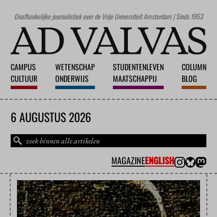
Onafhankelijke journalistiek over de Vrije Universiteit Amsterdam | Sinds 1953
CAMPUS
WETENSCHAP
STUDENTENLEVEN
COLUMN
CULTUUR
ONDERWIJS
MAATSCHAPPIJ
BLOG
6 AUGUSTUS 2026
MAGAZINE
ENGLISH