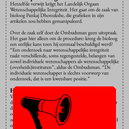
Hetzelfde verwijt krijgt het Landelijk Orgaan
Wetenschappelijke Integriteit. Het gaat om de zaak van
bioloog Pankaj Dhonukshe, die grafieken in zijn
artikelen zou hebben gemanipuleerd.
Over de zaak zelf doet de Ombudsman geen uitspraak.
Het gaat hier alleen om de procedure: kreeg de bioloog
een eerlijke kans toen hij eenmaal beschuldigd werd?
“Een onderzoek naar wetenschappelijke integriteit
raakt verschillende, soms tegengestelde, belangen van
zowel individuele wetenschappers als wetenschappelijke
(overheids)instituten”, aldus de Ombudsman. “De
individuele wetenschapper is slechts voorwerp van
onderzoek, dat is een kwetsbare positie.”
Hoorzittingen
Volgens de ombudsman heeft de Universiteit Utrecht
de wetenschapper geen goede toelichting gegeven over
de keuze van geraadpleegde experts, die hun oordeel
over de beschuldigingen moesten geven. Ook zouden
ze hem niet volledig hebben geïnformeerd over de aard
en omvang van de klacht.