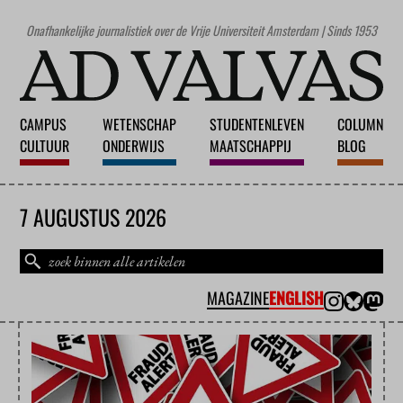
Onafhankelijke journalistiek over de Vrije Universiteit Amsterdam | Sinds 1953
CAMPUS
WETENSCHAP
STUDENTENLEVEN
COLUMN
CULTUUR
ONDERWIJS
MAATSCHAPPIJ
BLOG
7 AUGUSTUS 2026
MAGAZINE
ENGLISH