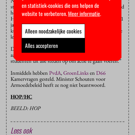
Niet alle gemeenten vinden de energietoeslag voor
en statistiek-cookies die ons helpen de
studenten onuitvoerbaar.
Zwolle
en
Delft
bijvoorbeeld
hebben er geen problemen mee en ook ’s-
website te verbeteren.
Meer informatie
.
Hertogenbosch keert hem uit. “Ook studenten van 21
jaar en ouder die aan alle voorwaarden voldoen
Alleen noodzakelijke cookies
kunnen in aanmerking komen”, staat op de
website
te
lezen.
Alles accepteren
De vakbonden hopen dat het kabinet zijn beleid
aanpast. “Als het niet gefikst wordt, roepen we
studenten uit alle steden op om actie te gaan voeren.”
Inmiddels hebben
PvdA
,
GroenLinks
en
D66
Kamervragen gesteld. Minister Schouten voor
Armoedebeleid heeft ze nog niet beantwoord.
HOP/HC
BEELD: HOP
Lees ook