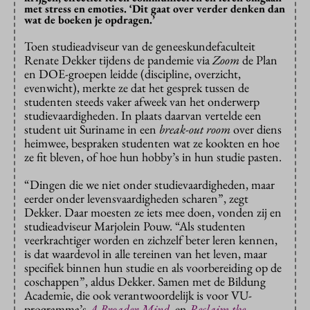
met stress en emoties. ‘Dit gaat over verder denken dan
wat de boeken je opdragen.’
Toen studieadviseur van de geneeskundefaculteit
Renate Dekker tijdens de pandemie via
Zoom
de Plan
en DOE-groepen leidde (discipline, overzicht,
evenwicht), merkte ze dat het gesprek tussen de
studenten steeds vaker afweek van het onderwerp
studievaardigheden. In plaats daarvan vertelde een
student uit Suriname in een
break-out room
over diens
heimwee, bespraken studenten wat ze kookten en hoe
ze fit bleven, of hoe hun hobby’s in hun studie pasten.
“Dingen die we niet onder studievaardigheden, maar
eerder onder levensvaardigheden scharen”, zegt
Dekker. Daar moesten ze iets mee doen, vonden zij en
studieadviseur Marjolein Pouw. “Als studenten
veerkrachtiger worden en zichzelf beter leren kennen,
is dat waardevol in alle tereinen van het leven, maar
specifiek binnen hun studie en als voorbereiding op de
coschappen”, aldus Dekker. Samen met de Bildung
Academie, die ook verantwoordelijk is voor VU-
programma’s
A Broader Mind
en
Reclaim the