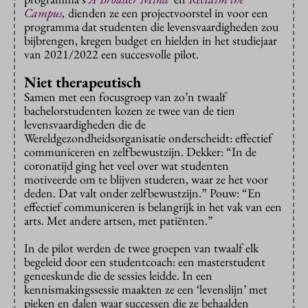
Campus
,
dienden ze een projectvoorstel in voor een
programma dat studenten die levensvaardigheden zou
bijbrengen, kregen budget en hielden in het studiejaar
van 2021/2022 een succesvolle pilot.
Niet therapeutisch
Samen met een focusgroep van zo’n twaalf
bachelorstudenten kozen ze twee van de tien
levensvaardigheden die de
Wereldgezondheidsorganisatie onderscheidt: effectief
communiceren en zelfbewustzijn. Dekker: “In de
coronatijd ging het veel over wat studenten
motiveerde om te blijven studeren, waar ze het voor
deden. Dat valt onder zelfbewustzijn.” Pouw: “En
effectief communiceren is belangrijk in het vak van een
arts. Met andere artsen, met patiënten.”
In de pilot werden de twee groepen van twaalf elk
begeleid door een studentcoach: een masterstudent
geneeskunde die de sessies leidde. In een
kennismakingssessie maakten ze een ‘levenslijn’ met
pieken en dalen waar successen die ze behaalden