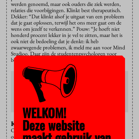
werden genoemd, maar ook ouders die ziek werden,
relaties die voorbijgingen. Klinkt best therapeutisch.
Dekker: “Dat klinkt alsof je uitgaat van een probleem
dat je gaat oplossen, terwijl het ons meer gaat om de
wens om jezelf te verkennen.” Pouw: “Je hoeft niet
honderd procent lekker in je vel te zitten, maar het is
ook niet de bedoeling dat je denkt: ik heb
zwaarwegende problemen, ik meld me aan voor Mind
Studioo. Daar zijn de studentenpsychologen voor
bedoeld.”
Mind Studioo
Het programma gaat op 5 april van start en is acht
weken lang elke woensdagavond in het NU-gebouw of het
Frans Otten Stadion in Zuid. Geneeskundestudenten
kunnen zich gratis aanmelden.
WELKOM!
Deze website
Kickboksen en toneelspelen
Om met het vergroten van het zelfbewustzijn te
maakt gebruik van
oefenen, kwamen de studenten tegenover een