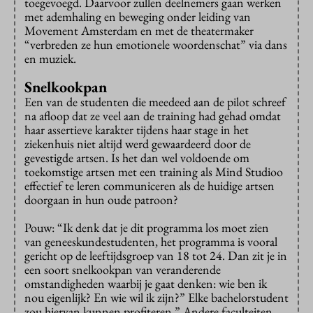
toegevoegd. Daarvoor zullen deelnemers gaan werken
met ademhaling en beweging onder leiding van
Movement Amsterdam en met de theatermaker
“verbreden ze hun emotionele woordenschat” via dans
en muziek.
Snelkookpan
Een van de studenten die meedeed aan de pilot schreef
na afloop dat ze veel aan de training had gehad omdat
haar assertieve karakter tijdens haar stage in het
ziekenhuis niet altijd werd gewaardeerd door de
gevestigde artsen. Is het dan wel voldoende om
toekomstige artsen met een training als Mind Studioo
effectief te leren communiceren als de huidige artsen
doorgaan in hun oude patroon?
Pouw: “Ik denk dat je dit programma los moet zien
van geneeskundestudenten, het programma is vooral
gericht op de leeftijdsgroep van 18 tot 24. Dan zit je in
een soort snelkookpan van veranderende
omstandigheden waarbij je gaat denken: wie ben ik
nou eigenlijk? En wie wil ik zijn?” Elke bachelorstudent
zou hiervan kunnen profiteren.” Andere faculteiten