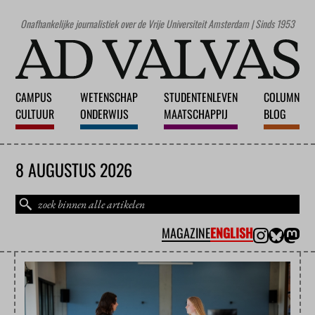
Onafhankelijke journalistiek over de Vrije Universiteit Amsterdam | Sinds 1953
CAMPUS
WETENSCHAP
STUDENTENLEVEN
COLUMN
CULTUUR
ONDERWIJS
MAATSCHAPPIJ
BLOG
8 AUGUSTUS 2026
MAGAZINE
ENGLISH