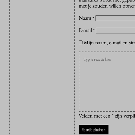
met je zouden willen opnem
Naam
*
E-mail
*
Mijn naam, e-mail en sit
Velden met een * zijn verpl