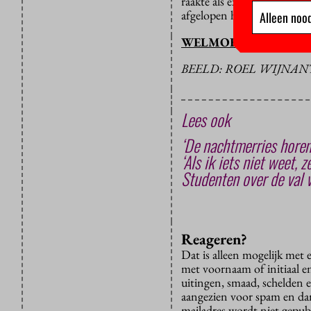
raakte als expert bij het k
afgelopen herfst.
Alleen nood
WELMOED VISSER
BEELD: ROEL WIJNAN
Lees ook
‘De nachtmerries horen 
‘Als ik iets niet weet, 
Studenten over de val v
Reageren?
Dat is alleen mogelijk met
met voornaam of initiaal e
uitingen, smaad, schelden e
aangezien voor spam en dan v
mailadres wordt niet gepub