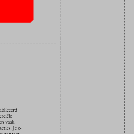
 Howick
ubliceerd
rciële
den vaak
ties. Je e-
we contact