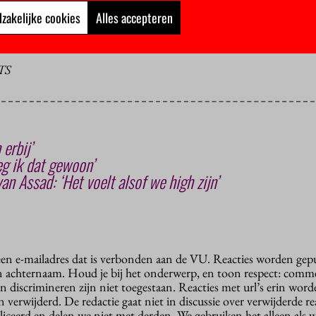
inderpardon betrokken tijdens de dreigende uitzetting van Lili en
zakelijke cookies
Alles accepteren
TS
erbij’
zeg ik dat gewoon’
an Assad: ‘Het voelt alsof we high zijn’
 een e-mailadres dat is verbonden aan de VU. Reacties worden gep
n achternaam. Houd je bij het onderwerp, en toon respect: comme
n discrimineren zijn niet toegestaan. Reacties met url’s erin wor
erwijderd. De redactie gaat niet in discussie over verwijderde reac
liceerd en delen we niet met derden. We gebruiken het alleen als 