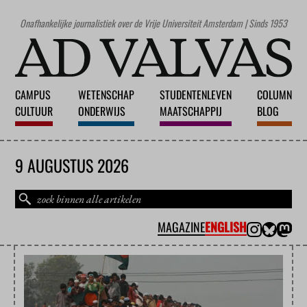
Onafhankelijke journalistiek over de Vrije Universiteit Amsterdam | Sinds 1953
CAMPUS
WETENSCHAP
STUDENTENLEVEN
COLUMN
CULTUUR
ONDERWIJS
MAATSCHAPPIJ
BLOG
9 AUGUSTUS 2026
MAGAZINE
ENGLISH