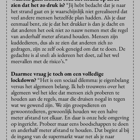
zien dat het zo druk is?
“Jij hebt bedacht dat je naar
het strand gaat en je waarschijnlijk niet gerealiseerd dat
veel andere mensen hetzelfde plan hadden. Als je daar
eenmaal bent, zie je dat het drukker is dan je dacht en
dat anderen het ook niet zo nauw nemen met die regel
van anderhalf meter afstand houden. Mensen zijn
kuddedieren, dus als ze zien dat anderen zich zo
gedragen, zijn ze zelf ook geneigd om dat te doen. De
gedachte is al snel: als iedereen het doet, zal het wel
meevallen met de risico’s.”
Daarmee vraag je toch om een volledige
lockdown?
“Het is een sociaal dilemma: je eigenbelang
versus het algemeen belang. Ik heb trouwens over het
algemeen wel het idee dat mensen zich proberen te
houden aan de regels, maar die druisen nogal in tegen
wat we gewend zijn. We zijn groepsdieren en
gewoontedieren, gewoonlijk houden we een halve
meter afstand tot elkaar. En daar is onze hele omgeving
op ingericht. Probeer maar eens boodschappen te doen
en anderhalf meter afstand te houden. Dat begint al bij
de ingang van de supermarkt waar net als je naar