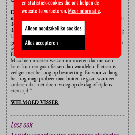
en statistiek-cookies die ons helpen de
website te verbeteren.
Meer informatie
.
De boodschap ‘blijf zo veel mogelijk thuis’ kan je
niet ontgaan zijn toch?
“Maar die is tegenstrijdig met
de boodschap die mensen jarenlang hebben gehoord
Alleen noodzakelijke cookies
dat het goed is om naar buiten te gaan, zeker als ze lang
binnen hebben gezeten. Ook daarin zijn we
Alles accepteren
gewoontedieren. En in grote delen van Nederland kun
je gewoon naar buiten zonder anderen te besmetten.
Een volledige lockdown zou daarom ook zonde zijn.
Misschien moeten we communiceren dat mensen
beter kunnen gaan fietsen dan wandelen. Fietsen is
veiliger met het oog op besmetting. En voor zo lang
het nog mag: probeer naar buiten te gaan wanneer
anderen dat niet doen: vroeg op de dag of tijdens
etenstijd.”
WELMOED VISSER
Lees ook