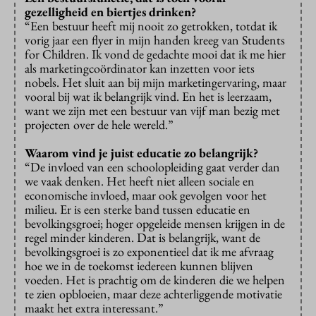
gezelligheid en biertjes drinken?
“Een bestuur heeft mij nooit zo getrokken, totdat ik
vorig jaar een flyer in mijn handen kreeg van Students
for Children. Ik vond de gedachte mooi dat ik me hier
als marketingcoördinator kan inzetten voor iets
nobels. Het sluit aan bij mijn marketingervaring, maar
vooral bij wat ik belangrijk vind. En het is leerzaam,
want we zijn met een bestuur van vijf man bezig met
projecten over de hele wereld.”
Waarom vind je juist educatie zo belangrijk?
“De invloed van een schoolopleiding gaat verder dan
we vaak denken. Het heeft niet alleen sociale en
economische invloed, maar ook gevolgen voor het
milieu. Er is een sterke band tussen educatie en
bevolkingsgroei; hoger opgeleide mensen krijgen in de
regel minder kinderen. Dat is belangrijk, want de
bevolkingsgroei is zo exponentieel dat ik me afvraag
hoe we in de toekomst iedereen kunnen blijven
voeden. Het is prachtig om de kinderen die we helpen
te zien opbloeien, maar deze achterliggende motivatie
maakt het extra interessant.”