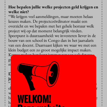
Hoe bepalen jullie welke projecten geld krijgen en
welke niet?
“We krijgen veel aanmeldingen, maar moeten helaas
keuzes maken. De projectcoördinator maakt een
overzicht en we bepalen met het gehele bestuur welk
project wij op dat moment belangrijk vinden.
Speerpunt is duurzaamheid: we investeren liever in de
bouw van een school in Congo dan in het jaarsalaris
van een docent. Daarnaast kijken we waar we met een
klein budget een zo groot mogelijke impact maken.
Keuzes maken betekent jammer genoeg ook dat we
geregeld aanvragen moeten afwijzen. Frustrerend,
maar we kunnen simpelweg niet iedereen helpen.”
Dit klinkt niet als het soort vrijwilligerswerk dat
je makkelijk loslaat. Hoe ga je daarmee om?
“Dit werk gaat eigenlijk constant door. We vergaderen
elke week en daarnaast ben ik zo’n vier tot tien uur per
week bezig met allerlei werkzaamheden. Maar de
WELKOM!
beloning is groot. We staan zo dicht bij de kinderen, ze
hebben letterlijk een gezicht voor ons. Vooral bij