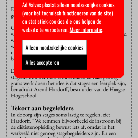
Ad Valvas plaatst alleen noodzakelijke cookies
En studenten staan bovendien “zwak” in de cao-
(voor het technisch functioneren van de site)
gesprekken over een stagevergoeding, ziet
en statistiek-cookies die ons helpen de
CNV-onderhandelaar Mirjam van Leussen. “Als
website te verbeteren.
Meer informatie
.
vakbond moeten we het hebben van de actiebereidheid
van leden. Studenten zijn vaak geen lid. Ze zijn met
weinig en ze zijn maar kort bij een organisatie. We zijn
Alleen noodzakelijke cookies
uiteindelijk dus afhankelijk van de goede wil van
bedrijven.”
Alles accepteren
Daarnaast geldt een cao voor werknemers en dat zijn
stagiairs nou net niet. Ook al zullen ze vaak genoeg
gratis werk doen: het idee is dat stages een leerplek zijn,
benadrukt Arend Hardorff, bestuurder van de Haagse
Hogeschool.
Tekort aan begeleiders
In de zorg zijn stages soms lastig te regelen, ziet
Hardorff. “We remmen bijvoorbeeld de instroom bij
de diëtistenopleiding bewust iets af, omdat in het
werkveld niet genoeg stagebegeleiders zijn. En een