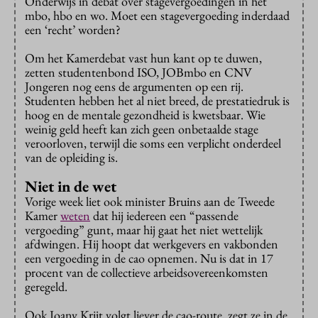
Onderwijs in debat over stagevergoedingen in het
mbo, hbo en wo. Moet een stagevergoeding inderdaad
een ‘recht’ worden?
Om het Kamerdebat vast hun kant op te duwen,
zetten studentenbond ISO, JOBmbo en CNV
Jongeren nog eens de argumenten op een rij.
Studenten hebben het al niet breed, de prestatiedruk is
hoog en de mentale gezondheid is kwetsbaar. Wie
weinig geld heeft kan zich geen onbetaalde stage
veroorloven, terwijl die soms een verplicht onderdeel
van de opleiding is.
Niet in de wet
Vorige week liet ook minister Bruins aan de Tweede
Kamer
weten
dat hij iedereen een “passende
vergoeding” gunt, maar hij gaat het niet wettelijk
afdwingen. Hij hoopt dat werkgevers en vakbonden
een vergoeding in de cao opnemen. Nu is dat in 17
procent van de collectieve arbeidsovereenkomsten
geregeld.
Ook Joany Krijt volgt liever de cao-route, zegt ze in de