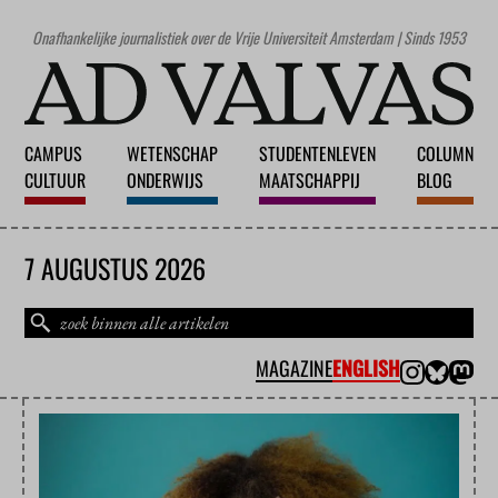
Onafhankelijke journalistiek over de Vrije Universiteit Amsterdam | Sinds 1953
CAMPUS
WETENSCHAP
STUDENTENLEVEN
COLUMN
CULTUUR
ONDERWIJS
MAATSCHAPPIJ
BLOG
7 AUGUSTUS 2026
MAGAZINE
ENGLISH