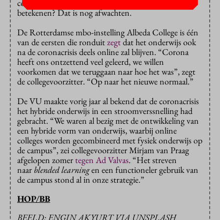
coronabeperkingen. Wat het in de praktijk gaat
betekenen? Dat is nog afwachten.
De Rotterdamse mbo-instelling Albeda College is één
van de eersten die ronduit
zegt
dat het onderwijs ook
na de coronacrisis deels online zal blijven. “Corona
heeft ons ontzettend veel geleerd, we willen
voorkomen dat we teruggaan naar hoe het was”, zegt
de collegevoorzitter. “Op naar het nieuwe normaal.”
De VU maakte vorig jaar al bekend dat de coronacrisis
het hybride onderwijs in een stroomverssnelling had
gebracht. “We waren al bezig met de ontwikkeling van
een hybride vorm van onderwijs, waarbij online
colleges worden gecombineerd met fysiek onderwijs op
de campus”, zei collegevoorzitter Mirjam van Praag
afgelopen zomer
tegen Ad Valvas
. “Het streven
naar
blended learning
en een functioneler gebruik van
de campus stond al in onze strategie.”
HOP/BB
BEELD: ENGIN AKYURT VIA UNSPLASH