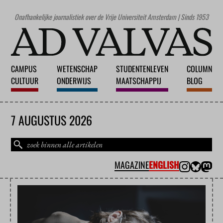
Onafhankelijke journalistiek over de Vrije Universiteit Amsterdam | Sinds 1953
CAMPUS
WETENSCHAP
STUDENTENLEVEN
COLUMN
CULTUUR
ONDERWIJS
MAATSCHAPPIJ
BLOG
7 AUGUSTUS 2026
MAGAZINE
ENGLISH