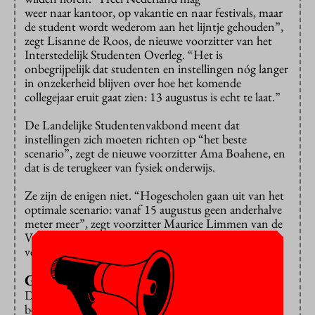
weer naar kantoor, op vakantie en naar festivals, maar
de student wordt wederom aan het lijntje gehouden”,
zegt Lisanne de Roos, de nieuwe voorzitter van het
Interstedelijk Studenten Overleg. “Het is
onbegrijpelijk dat studenten en instellingen nóg langer
in onzekerheid blijven over hoe het komende
collegejaar eruit gaat zien: 13 augustus is echt te laat.”
De Landelijke Studentenvakbond meent dat
instellingen zich moeten richten op “het beste
scenario”, zegt de nieuwe voorzitter Ama Boahene, en
dat is de terugkeer van fysiek onderwijs.
Ze zijn de enigen niet. “Hogescholen gaan uit van het
optimale scenario: vanaf 15 augustus geen anderhalve
meter meer”, zegt voorzitter Maurice Limmen van de
Vereniging Hogescholen. “Wij zijn klaar om op
verantwoorde manier weer volledig open te gaan.”
Goed nieuws
De universiteiten
willen
ook liever niet aan
beperkingen denken. “Het is heel goed nieuws dat