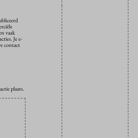
ubliceerd
rciële
den vaak
ties. Je e-
we contact
ctie plaats.