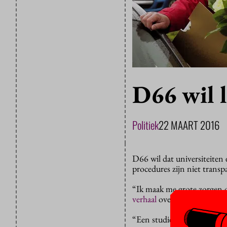
D66 wil lo
Politiek
22 MAART 2016
D66 wil dat universiteiten 
procedures zijn niet transpa
“Ik maak me grote zorgen 
verhaal
over de geschiedenis
“Een studiekiezer moet voo