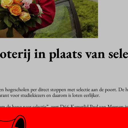
terij in plaats van sele
en hogescholen per direct stoppen met selectie aan de poort. De h
rant voor studiekiezers en daarom is loten eerlijker.
om de hang naar selectie”, zegt D66-Kamerlid Paul van Meenen i
 van selectie in het hoger onderwijs, dat vandaag is verschenen.
raf zijn kans op een plaats kunnen inschatten en nadien kunnen