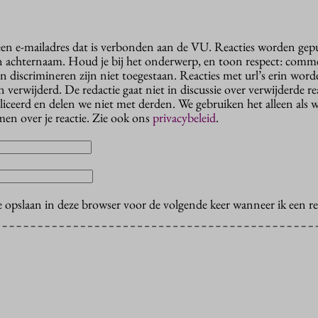
 een e-mailadres dat is verbonden aan de VU. Reacties worden gep
n achternaam. Houd je bij het onderwerp, en toon respect: comme
n discrimineren zijn niet toegestaan. Reacties met url’s erin wor
erwijderd. De redactie gaat niet in discussie over verwijderde reac
liceerd en delen we niet met derden. We gebruiken het alleen als 
en over je reactie. Zie ook ons
privacybeleid
.
e opslaan in deze browser voor de volgende keer wanneer ik een rea