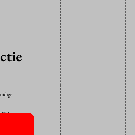
ctie
uidige
n een
 nagaan of