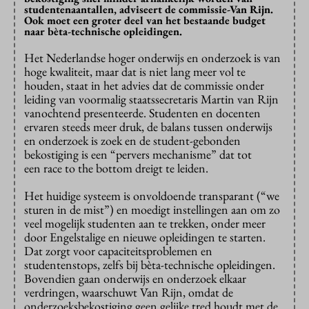
studentenaantallen, adviseert de commissie-Van Rijn.
Ook moet een groter deel van het bestaande budget
naar bèta-technische opleidingen.
Het Nederlandse hoger onderwijs en onderzoek is van
hoge kwaliteit, maar dat is niet lang meer vol te
houden, staat in het advies dat de commissie onder
leiding van voormalig staatssecretaris Martin van Rijn
vanochtend presenteerde. Studenten en docenten
ervaren steeds meer druk, de balans tussen onderwijs
en onderzoek is zoek en de student-gebonden
bekostiging is een “pervers mechanisme” dat tot
een race to the bottom dreigt te leiden.
Het huidige systeem is onvoldoende transparant (“we
sturen in de mist”) en moedigt instellingen aan om zo
veel mogelijk studenten aan te trekken, onder meer
door Engelstalige en nieuwe opleidingen te starten.
Dat zorgt voor capaciteitsproblemen en
studentenstops, zelfs bij bèta-technische opleidingen.
Bovendien gaan onderwijs en onderzoek elkaar
verdringen, waarschuwt Van Rijn, omdat de
onderzoeksbekostiging geen gelijke tred houdt met de