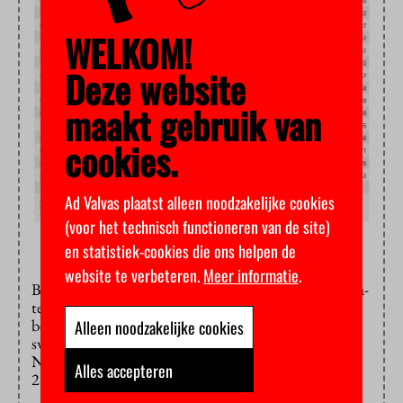
WELKOM!
Deze website
maakt gebruik van
cookies.
Ad Valvas plaatst alleen noodzakelijke cookies
(voor het technisch functioneren van de site)
en statistiek-cookies die ons helpen de
website te verbeteren.
Meer informatie
.
Bij de hogescholen gaat er géén extra geld naar de bèta-
technische opleidingen. Het volledige verschoven
bedrag gaat naar hogescholen met relatief veel externe
Alleen noodzakelijke cookies
switchers, zoals Inholland, de Haagse Hogeschool en
NHL Stenden. In totaal wordt er in 2019 zodoende
Alles accepteren
21,4 miljoen euro herverdeeld.