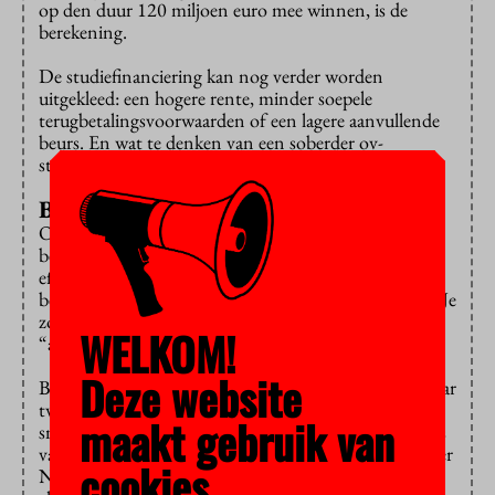
op den duur 120 miljoen euro mee winnen, is de
berekening.
De studiefinanciering kan nog verder worden
uitgekleed: een hogere rente, minder soepele
terugbetalingsvoorwaarden of een lagere aanvullende
beurs. En wat te denken van een soberder ov-
studentenkaart?
Bespaar op onderzoek…
Onderwijs en wetenschap maken gebruik van steeds
betere ict en dat leidt tot lagere kosten en meer
efficiëntie: zo worden onderwijs en wetenschap steeds
beter “zonder een expliciete politieke keuze daartoe”. Je
zou de winst (289 miljoen euro) ook kunnen
WELKOM!
“afromen”.
Deze website
Bezuinigen op wetenschappelijk onderzoek kan zomaar
tweehonderd miljoen besparen. Je kunt in het budget
maakt gebruik van
snijden dat universiteiten en hogescholen rechtstreeks
van de overheid krijgen of juist op onderzoeksfinancier
cookies.
NWO bezuinigen, waar de beste wetenschappers met