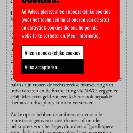
elkaar moeten strijden om het geld.
Ad Valvas plaatst alleen noodzakelijke cookies
Of geef basisbeurs juist terug
(voor het technisch functioneren van de site)
Voor Sinterklaas spelen kan natuurlijk ook. De
ambtenaren noemen allerlei posten waar juist extra
en statistiek-cookies die ons helpen de
geld naartoe kan. Geef alle bachelorstudenten weer een
website te verbeteren.
Meer informatie
.
basisbeurs: dat kost achthonderd miljoen euro. Voor
honderd miljoen euro extra hebben ook de
masterstudenten er weer een. Het collegegeld voor
Alleen noodzakelijke cookies
tweede studies weer terugbrengen tot het gewone
tarief? Dat kan voor zo’n 180 miljoen euro.
Alles accepteren
Ook voor wetenschappelijk onderzoek toveren de
ambtenaren bedragen tevoorschijn. Er moet een goede
balans zijn tussen de rechtstreekse financiering van
universiteiten en de financiering via NWO, zeggen ze
erbij. Met extra geld zou een kabinet ook bepaalde
thema’s en disciplines kunnen versterken.
Zulke opties hebben de ambtenaren voor alle
ministeries geïnventariseerd: meer of minder
helikopters voor het leger, duurdere of goedkopere
zorg, de bijstand verhogen of verlagen enzovoorts.