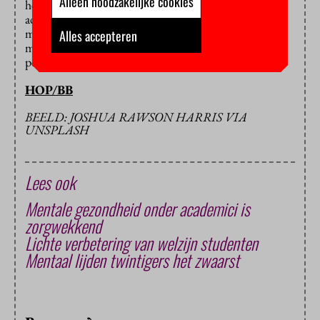
Alleen noodzakelijke cookies
het begin van het studiejaar open te gooien, tegen het
advies van het OMT in. Opvallend genoeg hebben
maar weinig studenten studievertraging opgelopen,
Alles accepteren
meldden de universiteiten begin deze week in een
persbijeenkomst.
HOP/BB
BEELD: JOSHUA RAWSON HARRIS VIA
UNSPLASH
Lees ook
Mentale gezondheid onder academici is
zorgwekkend
Lichte verbetering van welzijn studenten
Mentaal lijden twintigers het zwaarst