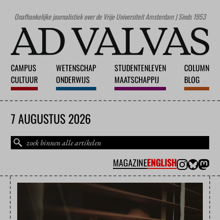
Onafhankelijke journalistiek over de Vrije Universiteit Amsterdam | Sinds 1953
CAMPUS
WETENSCHAP
STUDENTENLEVEN
COLUMN
CULTUUR
ONDERWIJS
MAATSCHAPPIJ
BLOG
7 AUGUSTUS 2026
MAGAZINE
ENGLISH