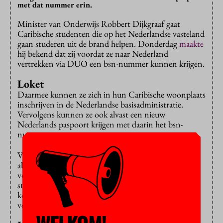
met dat nummer erin.
Minister van Onderwijs Robbert Dijkgraaf gaat
Caribische studenten die op het Nederlandse vasteland
gaan studeren uit de brand helpen. Donderdag
maakte
hij bekend dat zij voordat ze naar Nederland
vertrekken via DUO een bsn-nummer kunnen krijgen.
Loket
Daarmee kunnen ze zich in hun Caribische woonplaats
inschrijven in de Nederlandse basisadministratie.
Vervolgens kunnen ze ook alvast een nieuw
Nederlands paspoort krijgen met daarin het bsn-
nummer.
Voorheen konden ze hun bsn-nummer en paspoort
alleen bij een loket in Nederland krijgen. Dat zorgde
voor vertraging bij de aanvraag van hun
studiefinanciering en studenten-ov. Bovendien
konden ze geen bankrekening openen en
verzekeringen afsluiten.