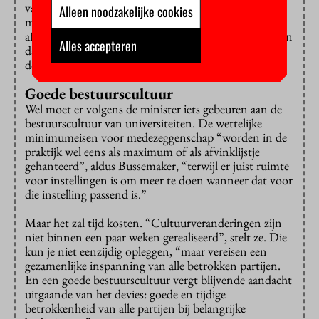
van docenten. En die prestatieafspraken zijn alleen
Alleen noodzakelijke cookies
maar een experiment. Er komen in 2018 nieuwe
afspraken, die bovendien
kwaliteits
afspraken heten. En
Alles accepteren
daar moeten medezeggenschap, studenten en
docenten bij betrokken worden.
Goede bestuurscultuur
Wel moet er volgens de minister iets gebeuren aan de
bestuurscultuur van universiteiten. De wettelijke
minimumeisen voor medezeggenschap “worden in de
praktijk wel eens als maximum of als afvinklijstje
gehanteerd”, aldus Bussemaker, “terwijl er juist ruimte
voor instellingen is om meer te doen wanneer dat voor
die instelling passend is.”
Maar het zal tijd kosten. “Cultuurveranderingen zijn
niet binnen een paar weken gerealiseerd”, stelt ze. Die
kun je niet eenzijdig opleggen, “maar vereisen een
gezamenlijke inspanning van alle betrokken partijen.
En een goede bestuurscultuur vergt blijvende aandacht
uitgaande van het devies: goede en tijdige
betrokkenheid van alle partijen bij belangrijke