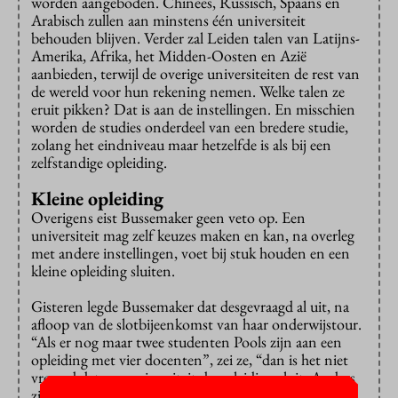
worden aangeboden. Chinees, Russisch, Spaans en
Arabisch zullen aan minstens één universiteit
behouden blijven. Verder zal Leiden talen van Latijns-
Amerika, Afrika, het Midden-Oosten en Azië
aanbieden, terwijl de overige universiteiten de rest van
de wereld voor hun rekening nemen. Welke talen ze
eruit pikken? Dat is aan de instellingen. En misschien
worden de studies onderdeel van een bredere studie,
zolang het eindniveau maar hetzelfde is als bij een
zelfstandige opleiding.
Kleine opleiding
Overigens eist Bussemaker geen veto op. Een
universiteit mag zelf keuzes maken en kan, na overleg
met andere instellingen, voet bij stuk houden en een
kleine opleiding sluiten.
Gisteren legde Bussemaker dat desgevraagd al uit, na
afloop van de slotbijeenkomst van haar onderwijstour.
“Als er nog maar twee studenten Pools zijn aan een
opleiding met vier docenten”, zei ze, “dan is het niet
vreemd dat een universiteit de opleiding sluit. Anders
zijn er te weinig docenten voor opleidingen die veel