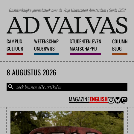
Onafhankelijke journalistiek over de Vrije Universiteit Amsterdam | Sinds 1953
CAMPUS
WETENSCHAP
STUDENTENLEVEN
COLUMN
CULTUUR
ONDERWIJS
MAATSCHAPPIJ
BLOG
8 AUGUSTUS 2026
MAGAZINE
ENGLISH