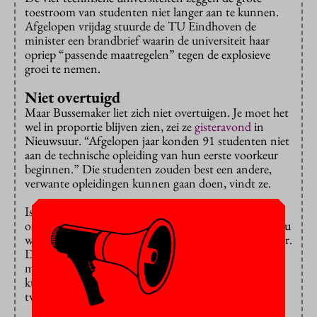
toestroom van studenten niet langer aan te kunnen.
Afgelopen vrijdag stuurde de TU Eindhoven de
minister een brandbrief waarin de universiteit haar
opriep “passende maatregelen” tegen de explosieve
groei te nemen.
Niet overtuigd
Maar Bussemaker liet zich niet overtuigen. Je moet het
wel in proportie blijven zien, zei ze
gisteravond
in
Nieuwsuur. “Afgelopen jaar konden 91 studenten niet
aan de technische opleiding van hun eerste voorkeur
beginnen.” Die studenten zouden best een andere,
verwante opleidingen kunnen gaan doen, vindt ze.
Is het niet wat wrang dat na jarenlange inspanningen
om meer techniekstudenten aan te trekken, de deur nu
wordt dichtgegooid, vroeg de presentatrice de minister.
Die herhaalde wat ze
eerder
zei: zo’n studentenstop is
maar tijdelijk. “Het is een voorzorgsmaatregel: we
kunnen nu even niet de kwaliteit bieden, maar over
twee of drie jaar weer wel.”