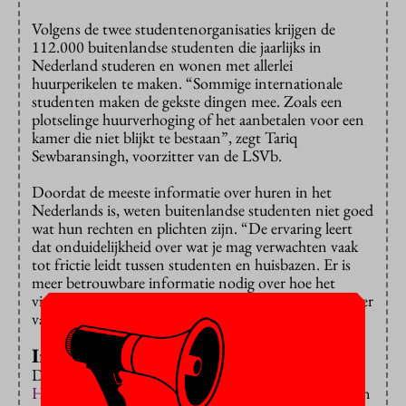
Volgens de twee studentenorganisaties krijgen de
112.000 buitenlandse studenten die jaarlijks in
Nederland studeren en wonen met allerlei
huurperikelen te maken. “Sommige internationale
studenten maken de gekste dingen mee. Zoals een
plotselinge huurverhoging of het aanbetalen voor een
kamer die niet blijkt te bestaan”, zegt Tariq
Sewbaransingh, voorzitter van de LSVb.
Doordat de meeste informatie over huren in het
Nederlands is, weten buitenlandse studenten niet goed
wat hun rechten en plichten zijn. “De ervaring leert
dat onduidelijkheid over wat je mag verwachten vaak
tot frictie leidt tussen studenten en huisbazen. Er is
meer betrouwbare informatie nodig over hoe het
vinden en huren van een kamer werkt”, stelt voorzitter
van ESN Nederland Renate Krabbendam.
In auto slapen
Dat willen de LSVb en ESN bieden. Op de
Housing
Hotline
kunnen studenten bijvoorbeeld vragen stellen