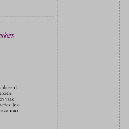
erkers
ubliceerd
rciële
den vaak
ties. Je e-
we contact