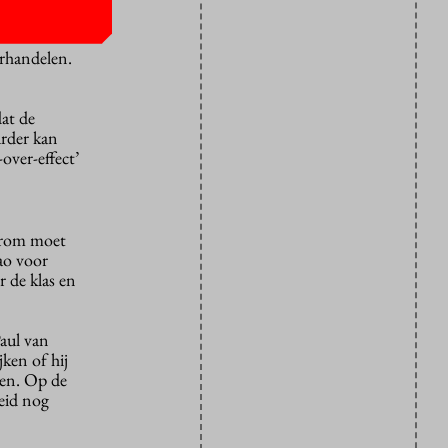
o
erhandelen.
at de
urder kan
over-effect’
aarom moet
ao voor
r de klas en
aul van
ken of hij
den. Op de
heid nog