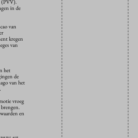
a (PVV).
ngen in de
 cao van
er
ment kregen
leges van
an het
gingen de
mago van het
.
motie vroeg
 brengen.
orwaarden en