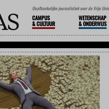
Onafhankelijke journalistiek over de Vrije Un
CAMPUS
WETENSCHAP
&
CULTUUR
&
ONDERWIJS