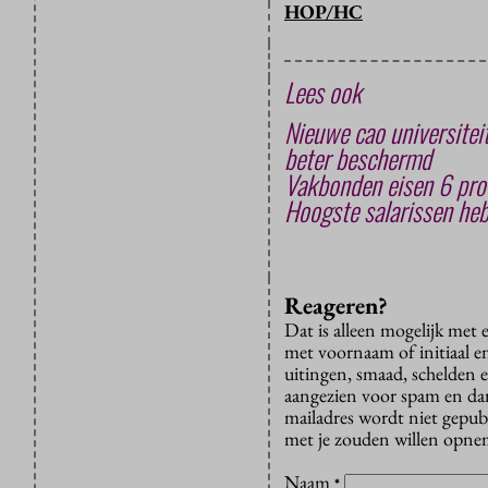
HOP/HC
Lees ook
Nieuwe cao universite
beter beschermd
Vakbonden eisen 6 proc
Hoogste salarissen heb
Reageren?
Dat is alleen mogelijk met
met voornaam of initiaal e
uitingen, smaad, schelden e
aangezien voor spam en dan v
mailadres wordt niet gepub
met je zouden willen opnem
Naam
*