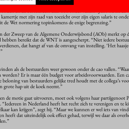
de oude situatie, zegt hij, waarbij de VSNU en de VH over de ca
nden en de bestuurders daar ook onder vallen. “Juist nu zit de
kamertje met zijn raad van toezicht over zijn eigen salaris te ond
uit de Wet normering topinkomens de enige begrenzing.”
n der Zweep van de Algemene Onderwijsbond (AOb) merkt op d
l hebben bereikt dat de WNT is aangescherpt. “Niet iedere bestu
dienen, dat hangt af van de omvang van instelling. ‘Het haasje-
n.”
 vinden als de bestuurders weer gewoon onder de cao vallen. “W
 worden? Er is maar één budget voor arbeidsvoorwaarden. Een c
e beloning van bestuurders gelijke tred houdt met de collega’s voo
en grote hap uit de koek neemt.”
n de motie gaat uitvoeren, moet ook volgens haar partijgenoot P
Iedereen in Nederland heeft het recht zich te verenigen en te kij
elkaar kan krijgen”, zegt hij. “Maar we kunnen er wel iets van vin
n heeft dat uiteindelijk ook effect gehad, terwijl we daar als over
den.”