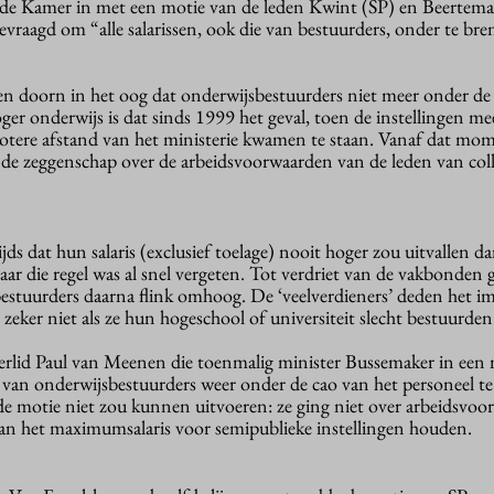
de Kamer in met een motie van de leden Kwint (SP) en Beertem
vraagd om “alle salarissen, ook die van bestuurders, onder te bre
 een doorn in het oog dat onderwijsbestuurders niet meer onder de
oger onderwijs is dat sinds 1999 het geval, toen de instellingen me
otere afstand van het ministerie kwamen te staan. Vanaf dat mo
 de zeggenschap over de arbeidsvoorwaarden van de leden van col
ds dat hun salaris (exclusief toelage) nooit hoger zou uitvallen d
r die regel was al snel vergeten. Tot verdriet van de vakbonden 
 bestuurders daarna flink omhoog. De ‘veelverdieners’ deden het i
zeker niet als ze hun hogeschool of universiteit slecht bestuurden
lid Paul van Meenen die toenmalig minister Bussemaker in een 
van onderwijsbestuurders weer onder de cao van het personeel te
de motie niet zou kunnen uitvoeren: ze ging niet over arbeidsvo
aan het maximumsalaris voor semipublieke instellingen houden.