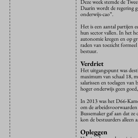
Deze week stemde de Twee
Daarin wordt de regering ge
onderwijs-cao”.
Het is een aantal partijen
hun sector vallen. In het h
autonomie kregen en op gr
raden van toezicht formeel
bestuur.
Verdriet
Het uitgangspunt was destij
maximum van schaal 18, maa
salarissen en toelagen van
hoger onderwijs geen goed, 
In 2013 was het D66-Kamer
om de arbeidsvoorwaarden 
Bussemaker gaf aan dat ze 
kon de bestuurders alleen 
Opleggen