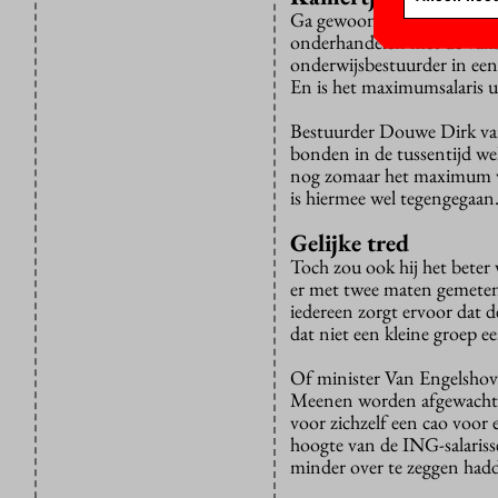
Ga gewoon weer terug naar 
onderhandelen met de vakbo
onderwijsbestuurder in een 
En is het maximumsalaris 
Bestuurder Douwe Dirk va
bonden in de tussentijd we
nog zomaar het maximum ver
is hiermee wel tegengegaa
Gelijke tred
Toch zou ook hij het beter
er met twee maten gemeten
iedereen zorgt ervoor dat d
dat niet een kleine groep e
Of minister Van Engelshove
Meenen worden afgewacht. “
voor zichzelf een cao voor 
hoogte van de ING-salarisse
minder over te zeggen had