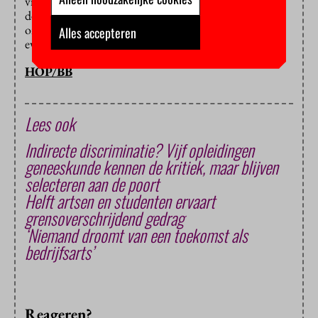
vind ik het lastig te verkroppen dat de politiek het op
deze manier voor artsen nagenoeg onmogelijk maakt
om bijvoorbeeld zitting nemen in de Tweede Kamer,
Alles accepteren
evenals vele andere carrière(tussen)stappen.”
HOP/BB
Lees ook
Indirecte discriminatie? Vijf opleidingen
geneeskunde kennen de kritiek, maar blijven
selecteren aan de poort
Helft artsen en studenten ervaart
grensoverschrijdend gedrag
‘Niemand droomt van een toekomst als
bedrijfsarts’
Reageren?