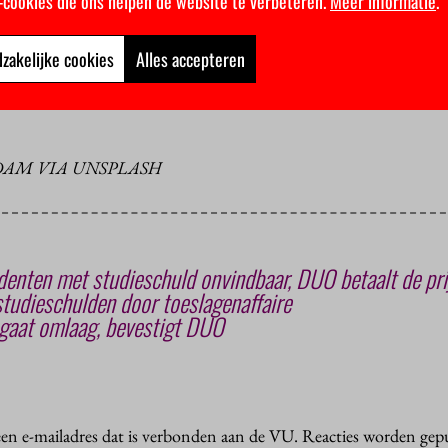
k-cookies die ons helpen de website te verbeteren.
Meer informatie
.
t het kabinet bekendgemaakt dat gemeenten 35 miljoen euro ext
 problemen eerder te kunnen helpen.
zakelijke cookies
Alles accepteren
chulden van studenten opgelopen door het wegvallen van de basisbe
het kabinet al langer dat de geldnood toeneemt.
DAM VIA UNSPLASH
enten met studieschuld onvindbaar, DUO betaalt de pri
tudieschulden door toeslagenaffaire
 gaat omlaag, bevestigt DUO
 een e-mailadres dat is verbonden aan de VU. Reacties worden gep