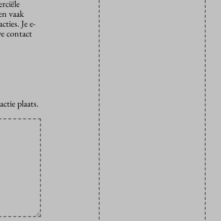
rciële
den vaak
ties. Je e-
we contact
ctie plaats.