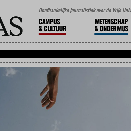
Onafhankelijke journalistiek over de Vrije Un
CAMPUS
WETENSCHAP
&
CULTUUR
&
ONDERWIJS