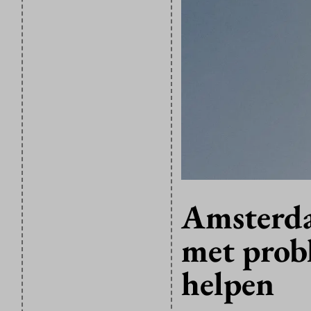
Amsterda
met prob
helpen