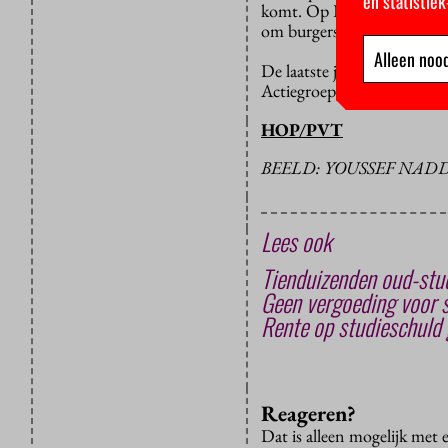
en statistie
komt. Op Prinsjesdag heef
om burgers met financiële
Alleen nood
De laatste jaren zijn de s
Actiegroepen waarschuwen 
HOP/PVT
BEELD: YOUSSEF NAD
Lees ook
Tienduizenden oud-stud
Geen vergoeding voor s
Rente op studieschuld
Reageren?
Dat is alleen mogelijk met