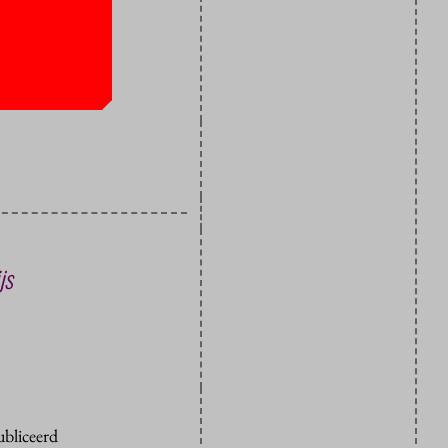
ra ontvangen
urs.
js
ubliceerd