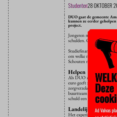
Studenten
28 OKTOBER 2
DUO gaat de gemeente Amst
kunnen ze eerder geholpen
project.
Jongeren met geldzorgen k
schulden. Onder hen zitte
Studiefinancier DUO en d
om welke mensen het preci
Schouten maakt het projec
Helpen
WELK
Als DUO zelf geen contact
euro geeft ze de contactge
Deze 
zorgverzekeraars geven een
buurtteam neemt uiteindeli
cooki
schuld een aanbod te doen
Landelijk vervolg
Ad Valvas pla
Het experiment zal een jaar