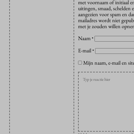
met voornaam of initiaal e
uitingen, smaad, schelden e
aangezien voor spam en dan v
mailadres wordt niet gepub
met je zouden willen opnem
Naam
*
E-mail
*
Mijn naam, e-mail en sit