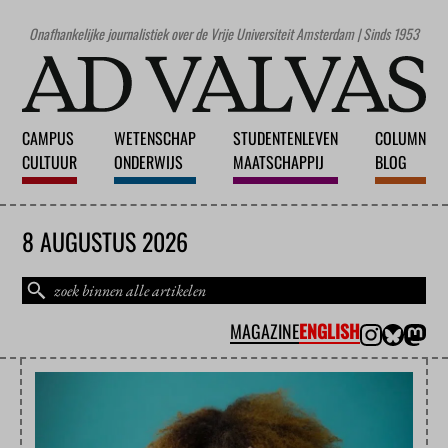
Onafhankelijke journalistiek over de Vrije Universiteit Amsterdam | Sinds 1953
CAMPUS
WETENSCHAP
STUDENTENLEVEN
COLUMN
CULTUUR
ONDERWIJS
MAATSCHAPPIJ
BLOG
8 AUGUSTUS 2026
MAGAZINE
ENGLISH