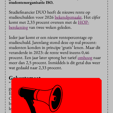
studentenorganisatie ISO.
Studiefinancier DUO heeft de nieuwe rente op
studieschulden voor 2026
bekendgemaakt
. Het cijfer
komt met 2,33 procent overeen met de
HOP-
berekening
van twee weken geleden.
Ieder jaar komt er een nieuw rentepercentage op
studieschuld. Jarenlang stond deze op nul procent:
studenten konden in principe ‘gratis’ lenen. Maar dit
veranderde in 2023: de rente werd ineens 0,46
procent. Een jaar later sprong het tarief
omhoog
naar
meer dan 2,5 procent. Inmiddels is dit getal dus weer
wat gedaald naar 2,33 procent.
Gokautomaat
“De rente op de studieleningen is net een
gokautomaat, met je toekomst als inzet”, zegt Sarah
Evink, voorzitter van het Interstedelijk Studenten
Overleg (ISO). “Er blijft een constante onzekerheid
bestaan over de steeds veranderende kosten om te
lenen.”