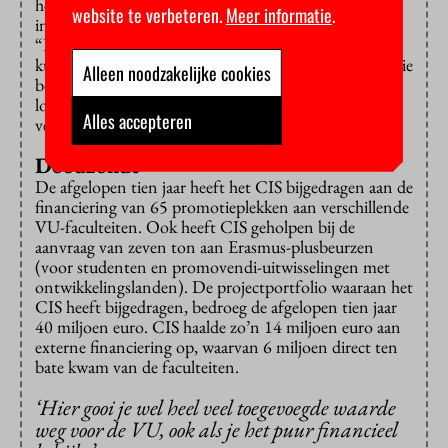
het proefschrift
From Radio to AI,
over de inzet van
website te verbeteren.
Meer informatie
.
informatietechnologie in een Afrikaanse context.
“Razendinteressant is bijvoorbeeld de vraag hoe je AI
kunt inzetten voor vertalingen in de lokale talen die die
Alleen noodzakelijke cookies
boeren spreken”, vertelt De Boer, “kennis van de
lokale context blijkt daarbij essentieel en niet de
Alles accepteren
versiering van een abstract probleem.”
Doodzonde
De afgelopen tien jaar heeft het CIS bijgedragen aan de
financiering van 65 promotieplekken aan verschillende
VU-faculteiten. Ook heeft CIS geholpen bij de
aanvraag van zeven ton aan Erasmus-plusbeurzen
(voor studenten en promovendi-uitwisselingen met
ontwikkelingslanden). De projectportfolio waaraan het
CIS heeft bijgedragen, bedroeg de afgelopen tien jaar
40 miljoen euro. CIS haalde zo’n 14 miljoen euro aan
externe financiering op, waarvan 6 miljoen direct ten
bate kwam van de faculteiten.
‘Hier gooi je wel heel veel toegevoegde waarde
weg voor de VU, ook als je het puur financieel