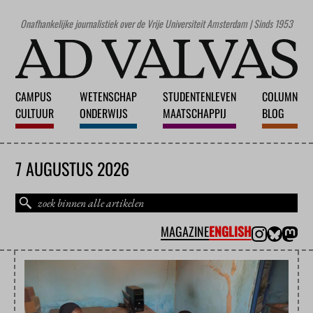
Onafhankelijke journalistiek over de Vrije Universiteit Amsterdam | Sinds 1953
CAMPUS
WETENSCHAP
STUDENTENLEVEN
COLUMN
CULTUUR
ONDERWIJS
MAATSCHAPPIJ
BLOG
7 AUGUSTUS 2026
MAGAZINE
ENGLISH