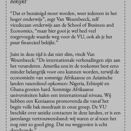
bekijkt’
“Dat er bezuinigd moet worden, weet iedereen in het
hoger onderwijs”, zegt Van Wesenbeeck, zelf
vicedecaan onderwijs aan de School of Business and
Economics, “maar hier gooi je wel heel veel
toegevoegde waarde weg voor de VU, ook als je het
puur financieel bekijkt.”
Juist in deze tijd is dat niet slim, vindt Van
Wesenbeeck: “De internationale verhoudingen zijn aan
het veranderen. Amerika zou in de toekomst best eens
minder belangrijk voor ons kunnen worden, terwijl de
economieën van sommige Afrikaanse en Aziatische
landen razendsnel opkomen: Nigeria, Ethiopië en
Ghana groeien hard. Sommige Afrikaanse
universiteiten halen een internationaal niveau. Wij
hebben een Keniaanse promovenda die vanaf het
begin volle bak meedraait in onze groep. De VU
beschikt over unieke contacten in deze landen, er is een
jarenlange vertrouwensband: wij waren er al toen het
nog niet zo goed ging. Dat nu weggooien is echt
doodzonde.”