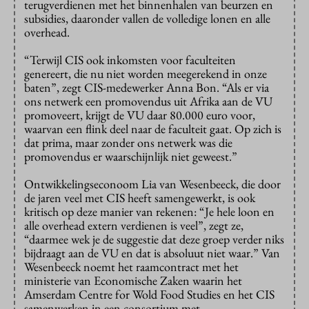
terugverdienen met het binnenhalen van beurzen en
subsidies, daaronder vallen de volledige lonen en alle
overhead.
“Terwijl CIS ook inkomsten voor faculteiten
genereert, die nu niet worden meegerekend in onze
baten”, zegt CIS-medewerker Anna Bon. “Als er via
ons netwerk een promovendus uit Afrika aan de VU
promoveert, krijgt de VU daar 80.000 euro voor,
waarvan een flink deel naar de faculteit gaat. Op zich is
dat prima, maar zonder ons netwerk was die
promovendus er waarschijnlijk niet geweest.”
Ontwikkelingseconoom Lia van Wesenbeeck, die door
de jaren veel met CIS heeft samengewerkt, is ook
kritisch op deze manier van rekenen: “Je hele loon en
alle overhead extern verdienen is veel”, zegt ze,
“daarmee wek je de suggestie dat deze groep verder niks
bijdraagt aan de VU en dat is absoluut niet waar.” Van
Wesenbeeck noemt het raamcontract met het
ministerie van Economische Zaken waarin het
Amserdam Centre for Wold Food Studies en het CIS
samenwerken in een consortium met