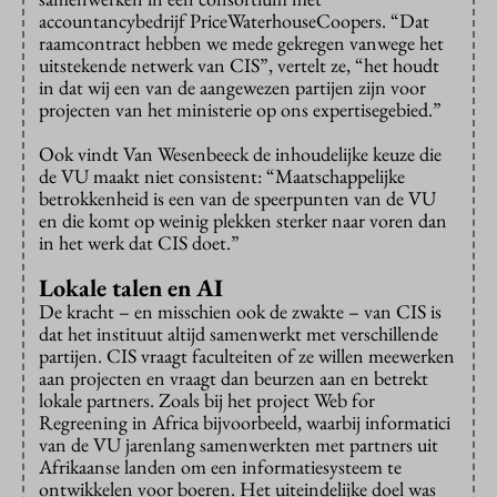
accountancybedrijf PriceWaterhouseCoopers. “Dat
raamcontract hebben we mede gekregen vanwege het
uitstekende netwerk van CIS”, vertelt ze, “het houdt
in dat wij een van de aangewezen partijen zijn voor
projecten van het ministerie op ons expertisegebied.”
Ook vindt Van Wesenbeeck de inhoudelijke keuze die
de VU maakt niet consistent: “Maatschappelijke
betrokkenheid is een van de speerpunten van de VU
en die komt op weinig plekken sterker naar voren dan
in het werk dat CIS doet.”
Lokale talen en AI
De kracht – en misschien ook de zwakte – van CIS is
dat het instituut altijd samenwerkt met verschillende
partijen. CIS vraagt faculteiten of ze willen meewerken
aan projecten en vraagt dan beurzen aan en betrekt
lokale partners. Zoals bij het project Web for
Regreening in Africa bijvoorbeeld, waarbij informatici
van de VU jarenlang samenwerkten met partners uit
Afrikaanse landen om een informatiesysteem te
ontwikkelen voor boeren. Het uiteindelijke doel was