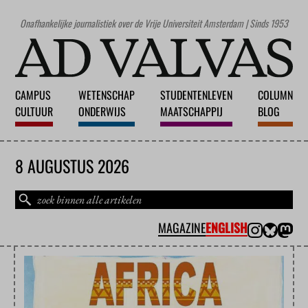
Onafhankelijke journalistiek over de Vrije Universiteit Amsterdam | Sinds 1953
CAMPUS
WETENSCHAP
STUDENTENLEVEN
COLUMN
CULTUUR
ONDERWIJS
MAATSCHAPPIJ
BLOG
8 AUGUSTUS 2026
MAGAZINE
ENGLISH