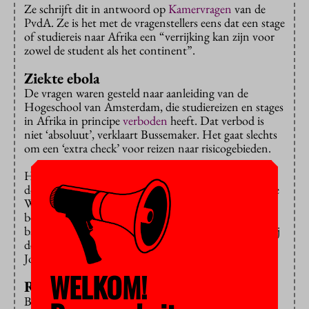
Ze schrijft dit in antwoord op
Kamervragen
van de
PvdA. Ze is het met de vragenstellers eens dat een stage
of studiereis naar Afrika een “verrijking kan zijn voor
zowel de student als het continent”.
Ziekte ebola
De vragen waren gesteld naar aanleiding van de
Hogeschool van Amsterdam, die studiereizen en stages
in Afrika in principe
verboden
heeft. Dat verbod is
niet ‘absoluut’, verklaart Bussemaker. Het gaat slechts
om een ‘extra check’ voor reizen naar risicogebieden.
Het verbod komt voort uit de onrust rond de
dodelijke ziekte ebola, die maar blijft woeden in enkele
West-Afrikaanse landen. Er kwam kritiek op de
beslissing van de HvA, die een heel continent in de
ban zou doen. Amsterdam ligt bijvoorbeeld dichter bij
de landen met ebola dan de Zuid-Afrikaanse stad
Johannesburg.
WELKOM!
Reis naar Ghana
Bussemaker verwijst naar de reisadviezen van het