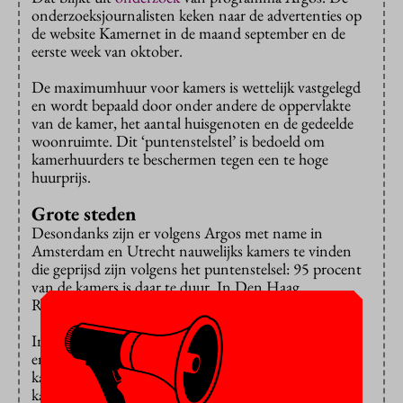
onderzoeksjournalisten keken naar de advertenties op
de website Kamernet in de maand september en de
eerste week van oktober.
De maximumhuur voor kamers is wettelijk vastgelegd
en wordt bepaald door onder andere de oppervlakte
van de kamer, het aantal huisgenoten en de gedeelde
woonruimte. Dit ‘puntenstelstel’ is bedoeld om
kamerhuurders te beschermen tegen een te hoge
huurprijs.
Grote steden
Desondanks zijn er volgens Argos met name in
Amsterdam en Utrecht nauwelijks kamers te vinden
die geprijsd zijn volgens het puntenstelsel: 95 procent
van de kamers is daar te duur. In Den Haag,
Rotterdam en Groningen is het niet veel beter.
In Enschede houden verhuurders zich nog wel
enigszins aan het puntenstelsel. Daar is één op de drie
kamers te duur en ligt de gemiddelde huur voor een
kamer 45 euro onder de prijs die het puntenstelsel