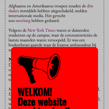
Afghaanse en Amerikaanse troepen zouden de
drie
daders
inmiddels hebben uitgeschakeld, melden
internationale media. Het gevecht
zou
urenlang
hebben geduurd.
Volgens de
New York Times
waren er duizenden
studenten op de campus, waar de coronarestricties de
laatste maanden waren versoepeld. Er was een
boekenbeurs gaande waar de Iraanse ambassadeur bij
aanwezig zou zijn.
Niet opgeëist
De aanslag is nog niet opgeëist, maar de Taliban
ontkennen betrokkenheid. De Amerikanen hebben
een akkoord bereikt met de Taliban over het
terugtrekken van troepen uit het land.
WELKOM!
Maar er zijn meer terreurbewegingen actief in het land.
Eind vorig maand was er een zelfmoordaanslag van
Deze website
terreurbeweging IS op een onderwijscentrum in Kabul,
waarbij 24 mensen om het leven zijn gekomen, voor
het merendeel scholieren.