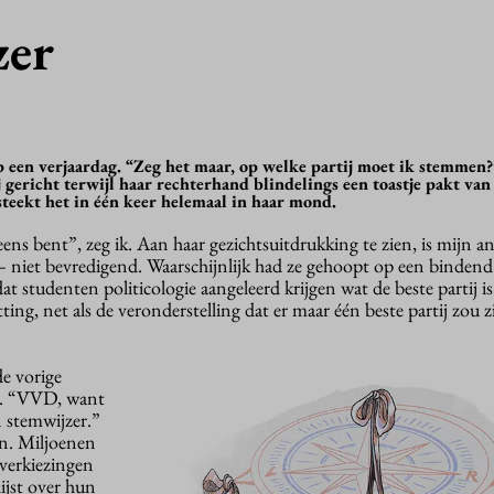
zer
p een verjaardag. “Zeg het maar, op welke partij moet ik stemmen
 gericht terwijl haar rechterhand blindelings een toastje pakt van
steekt het in één keer helemaal in haar mond.
 eens bent”, zeg ik. Aan haar gezichtsuitdrukking te zien, is mijn 
 – niet bevredigend. Waarschijnlijk had ze gehoopt op een bindend
studenten politicologie aangeleerd krijgen wat de beste partij i
ing, net als de veronderstelling dat er maar één beste partij zou 
de vorige
d. “VVD, want
 stemwijzer.”
een. Miljoenen
 verkiezingen
ijst over hun