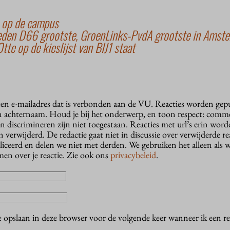
s op de campus
eden D66 grootste, GroenLinks-PvdA grootste in Amst
te op de kieslijst van BIJ1 staat
 een e-mailadres dat is verbonden aan de VU. Reacties worden gep
n achternaam. Houd je bij het onderwerp, en toon respect: comme
n discrimineren zijn niet toegestaan. Reacties met url’s erin wor
erwijderd. De redactie gaat niet in discussie over verwijderde reac
liceerd en delen we niet met derden. We gebruiken het alleen als 
en over je reactie. Zie ook ons
privacybeleid
.
e opslaan in deze browser voor de volgende keer wanneer ik een rea