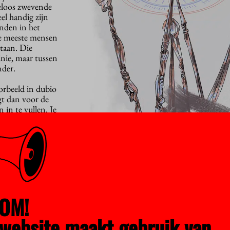
eloos zwevende
el handig zijn
inden in het
de meeste mensen
staan. Die
linie, maar tussen
nder.
orbeeld in dubio
gt dan voor de
in te vullen. Je
rschillende
percentages
duidelijk op
unt stemmen. Als
Volt 85, dan
sche keuze. Toch?
ar procentjes
OM!
kers van de
website maakt gebruik van
andere stelling