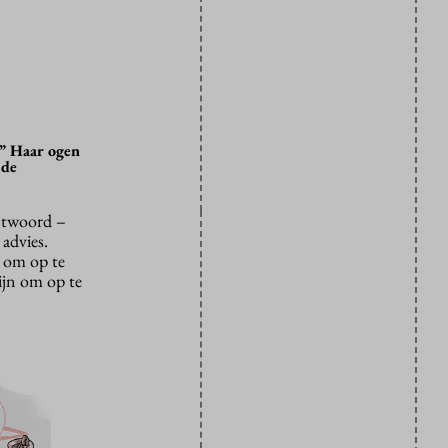
?” Haar ogen
 de
antwoord –
 advies.
s om op te
zijn om op te