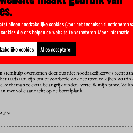
aar een van de
es.
hadden
e partij
igd.
atst alleen noodzakelijke cookies (voor het technisch functioneren v
rtijvoorkeur niet presenteert middels percentages maar met een p
k-cookies die ons helpen de website te verbeteren.
Meer informatie
.
gemakkelijk een vertekend beeld geven. Wie bij elke stelling het s
an dat
zakelijke cookies
Alles accepteren
denpartij NSC, eindigt namelijk alsnog in het midden, het dichts
 nul keer met ze eens.
en stemhulp overnemen doet dus niet noodzakelijkerwijs recht aan
et raadzaam zijn om bijvoorbeeld ook debatten te kijken waarin 
lke thema’s ze extra belangrijk vinden, vertel ik mijn tante. Ze kn
an met volle aandacht op de borrelplank.
HMAN