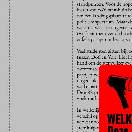
standpunten. Voor de hop
kiezer kan zo’n stemhulp he
om een landingsplaats te v
politieke spectrum. Maar 
weten al waar ze ongeveer 
twijfelen niet over de hele 
enkele partijen in het bijzo
Veel studenten zitten bijvo
tussen D66 en Volt. Het li
hand om de stemwijzer even 
overeenstemming met de ve
partijen wordt in keiharde 
uitgedrukt en zo is meteen 
welke partij je het beste k
D66 83 procent scoort en 
voelt die laatste als de logi
In werkelijkheid zijn die pa
WELK
verschil op dertig stellingen
verwaarloosbaar. Als de ma
Deze 
stemhulp toevallig net een 