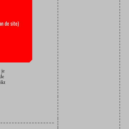
an de site)
ositie in
tandpunt
t bij NSC.
 je
de
ikt