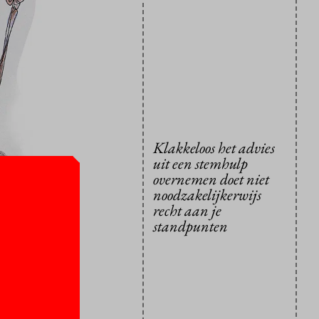
Klakkeloos het advies
uit een stemhulp
overnemen doet niet
noodzakelijkerwijs
recht aan je
standpunten