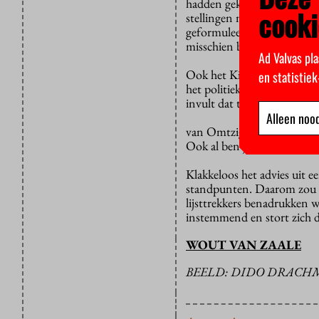
hadden gekozen, of zelfs m
cooki
stellingen net iets anders 
geformuleerd, was die ander
misschien bovenaan geëind
Ad Valvas pla
Ook het Kieskompas, dat pa
en statistie
het politiek kwadrant, kan 
invult dat tegengesteld is a
Alleen nood
van Omtzigts kersverse mid
Ook al ben je het welgeteld
Klakkeloos het advies uit e
standpunten. Daarom zou h
lijsttrekkers benadrukken we
instemmend en stort zich d
WOUT VAN ZAALE
BEELD: DIDO DRAC