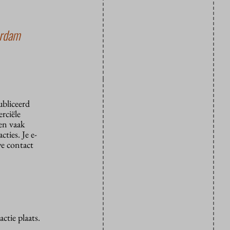
erdam
ubliceerd
rciële
den vaak
ties. Je e-
we contact
ctie plaats.