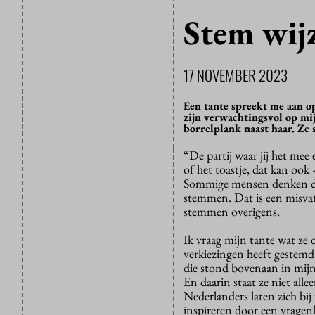
Stem wij
17 NOVEMBER 2023
Een tante spreekt me aan o
zijn verwachtingsvol op mij
borrelplank naast haar. Ze 
“De partij waar jij het mee
of het toastje, dat kan ook
Sommige mensen denken dat 
stemmen. Dat is een misvatt
stemmen overigens.
Ik vraag mijn tante wat ze 
verkiezingen heeft gestem
die stond bovenaan in mijn
En daarin staat ze niet all
Nederlanders laten zich bij
inspireren door een vragenl