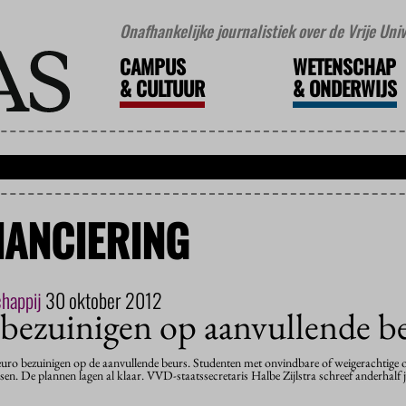
Onafhankelijke journalistiek over de Vrije Un
CAMPUS
WETENSCHAP
&
CULTUUR
&
ONDERWIJS
NANCIERING
chappij
30 oktober 2012
 bezuinigen op aanvullende b
euro bezuinigen op de aanvullende beurs. Studenten met onvindbare of weigerachtige 
sen. De plannen lagen al klaar. VVD-staatssecretaris Halbe Zijlstra schreef anderhalf