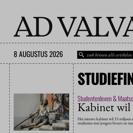
8 AUGUSTUS 2026
STUDIEFI
Studentenleven & Maats
Kabinet wil
Het nieuwe kabinet wil 33 miljoen 
studenten met jongere broers en zus