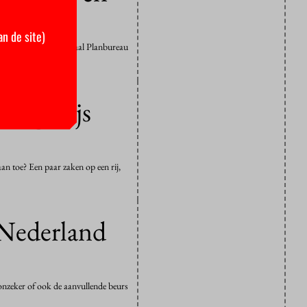
an de site)
r hoeveel? Het Centraal Planbureau
cijfers. Als…
 nog wijs
aan toe? Een paar zaken op een rij,
n Nederland
onzeker of ook de aanvullende beurs