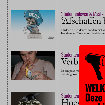
Studentenleven & Maats
‘Afschaffen 
Hadden de studentenbonden niet kunn
basisbeurs? “Zonder ons hadden we 
Studentenleven & Maats
Verbras ik 
In een paar minuten je inkomsten en
stichting Weet Wat Je Besteedt (W
WELK
Deze 
Studentenleven & Maats
Hoeveel min