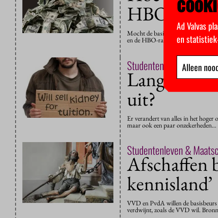
cooki
HBO-raad zi
Ad Valvas pla
Mocht de basisbeurs verdwijnen, d
en statistie
en de HBO-raad verschillen van inz
Studentenleven & Maats
Alleen nood
Langstudeerb
uit?
Er verandert van alles in het hoger 
maar ook een paar onzekerheden… L
Studentenleven & Maats
Afschaffen b
kennisland’
VVD en PvdA willen de basisbeurs v
verdwijnt, zoals de VVD wil. Bron