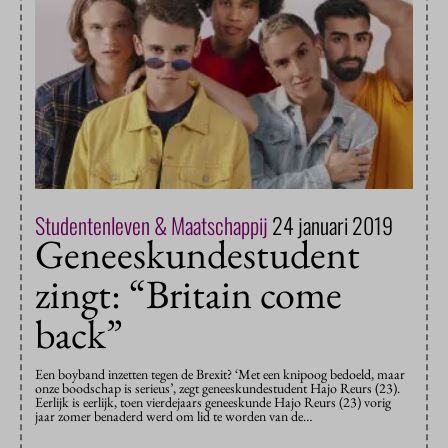
Studentenleven & Maatschappij
24 januari 2019
Geneeskundestudent
zingt: “Britain come
back”
Een boyband inzetten tegen de Brexit? ‘Met een knipoog bedoeld, maar
onze boodschap is serieus’, zegt geneeskundestudent Hajo Reurs (23).
Eerlijk is eerlijk, toen vierdejaars geneeskunde Hajo Reurs (23) vorig
jaar zomer benaderd werd om lid te worden van de…