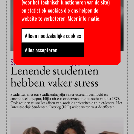
(voor het technisch functioneren van de site)
en statistiek-cookies die ons helpen de
website te verbeteren.
Meer informatie
.
Alleen noodzakelijke cookies
Alles accepteren
Studentenleven & Maatschappij
29 januari 2019
Lenende studenten
hebben vaker stress
Studenten met een studielening zijn vaker extreem vermoeid en
emotioneel uitgeput, blijkt uit een onderzoek in opdracht van het ISO.
Ook zouden zij sneller afzien van sociale activiteiten dan niet-leners. Het
Interstedelijk Studenten Overleg (ISO) wilde weten wat de effecten…