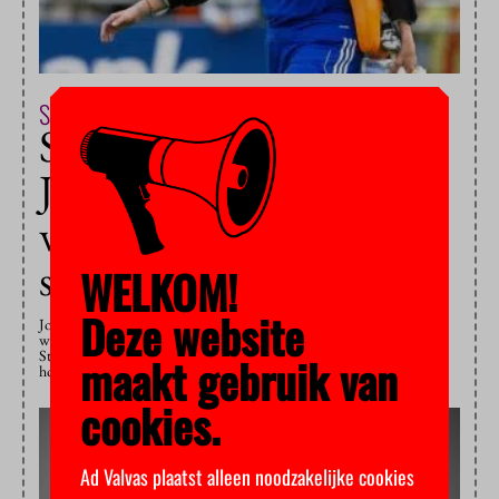
Studentenleven & Maatschappij
1 februari 2019
Student van het jaar
Joyce Sombroek kreeg
weinig mee van het
studentenleven
WELKOM!
Deze website
Joyce Sombroek, arts-assistent en 2 keer beste hockeykeepster van de
wereld, won vorige week tijdens het Nieuwjaarsgala de
StudenTalentprijs. Je bent ambassadeur voor drie goede doelen. Wat
maakt gebruik van
houdt dat in? “Een paar keer per maand doe ik iets voor een…
cookies.
Ad Valvas plaatst alleen noodzakelijke cookies