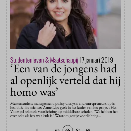
Studentenleven & Maatschappij
17 januari 2019
‘Een van de jongens had
al openlijk verteld dat hij
homo was’
Masterstudent management, policy-analysis and entrepreneurship in
health & life sciences Anne Lips geeft in het kader van het project Het
Voorspel seksuele voorlichting op middelbare scholen. ‘We hebben het
over seks als iets wat leuk is.’ Waarom geef je voorlichting…
1
...
65
66
67
68