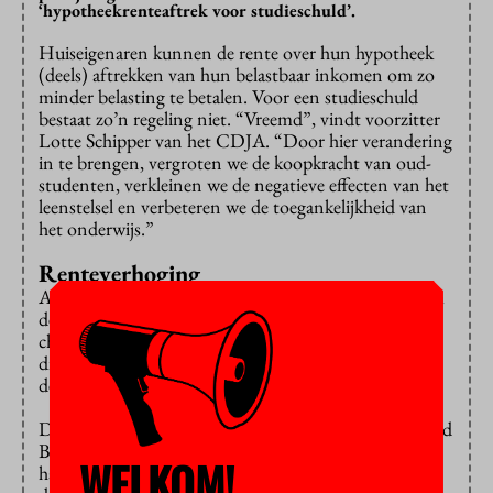
‘hypotheekrenteaftrek voor studieschuld’.
Huiseigenaren kunnen de rente over hun hypotheek
(deels) aftrekken van hun belastbaar inkomen om zo
minder belasting te betalen. Voor een studieschuld
bestaat zo’n regeling niet. “Vreemd”, vindt voorzitter
Lotte Schipper van het CDJA. “Door hier verandering
in te brengen, vergroten we de koopkracht van oud-
studenten, verkleinen we de negatieve effecten van het
leenstelsel en verbeteren we de toegankelijkheid van
het onderwijs.”
Renteverhoging
Aanleiding voor het voorstel is het kabinetsbesluit om
de rente op studieschuld te
verhogen
. De jonge
christendemocraten waren daar fel op tegen en
dienden op het vorige partijcongres een motie in om
de verhoging te voorkomen.
De motie werd
aangenomen
, maar partijleider Sybrand
Buma legde de wens van de partij naast zich neer. Hij
WELKOM!
had anders het regeerakkoord moeten openbreken en