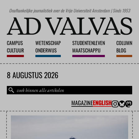
Onafhankelijke journalistiek over de Vrije Universiteit Amsterdam | Sinds 1953
CAMPUS
WETENSCHAP
STUDENTENLEVEN
COLUMN
CULTUUR
ONDERWIJS
MAATSCHAPPIJ
BLOG
8 AUGUSTUS 2026
MAGAZINE
ENGLISH