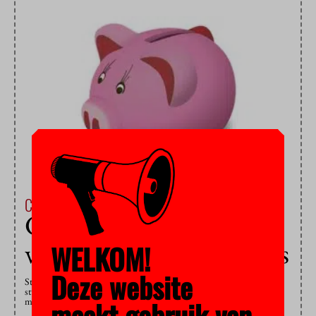
Campus & Cultuur
24 juni 2016
Geen collegegeld meer
voor studentbestuurders
WELKOM!
Deze website
Straks mogen universiteiten en hogescholen het collegegeld van
studentbestuurders kwijtschelden. Sommige gaan dit inderdaad doen,
maakt gebruik van
maar andere zien het niet zitten.