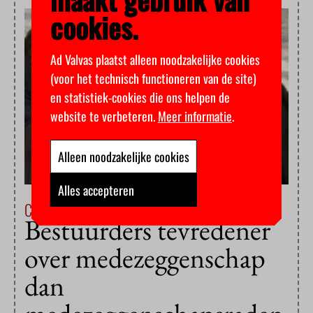
cookies.
Ad Valvas plaatst alleen noodzakelijke cookies
(voor het technisch functioneren van de site)
en statistiek-cookies die ons helpen de
website te verbeteren.
Meer informatie
.
Alleen noodzakelijke cookies
Alles accepteren
Campus & Cultuur
8 juni 2016
Bestuurders tevredener
over medezeggenschap
dan