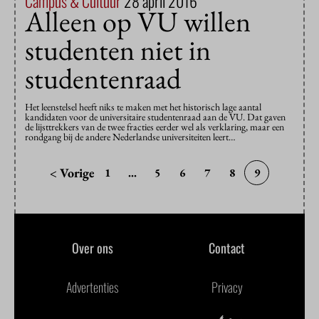
Campus & Cultuur
28 april 2016
Alleen op VU willen
studenten niet in
studentenraad
Het leenstelsel heeft niks te maken met het historisch lage aantal
kandidaten voor de universitaire studentenraad aan de VU. Dat gaven
de lijsttrekkers van de twee fracties eerder wel als verklaring, maar een
rondgang bij de andere Nederlandse universiteiten leert…
< Vorige
1
...
5
6
7
8
9
Over ons
Contact
Advertenties
Privacy