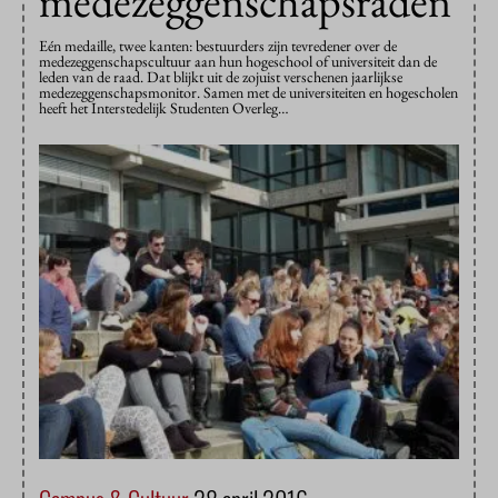
medezeggenschapsraden
Eén medaille, twee kanten: bestuurders zijn tevredener over de
medezeggenschapscultuur aan hun hogeschool of universiteit dan de
leden van de raad. Dat blijkt uit de zojuist verschenen jaarlijkse
medezeggenschapsmonitor. Samen met de universiteiten en hogescholen
heeft het Interstedelijk Studenten Overleg…