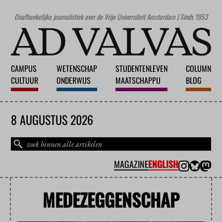
Onafhankelijke journalistiek over de Vrije Universiteit Amsterdam | Sinds 1953
CAMPUS
WETENSCHAP
STUDENTENLEVEN
COLUMN
CULTUUR
ONDERWIJS
MAATSCHAPPIJ
BLOG
8 AUGUSTUS 2026
MAGAZINE
ENGLISH
MEDEZEGGENSCHAP