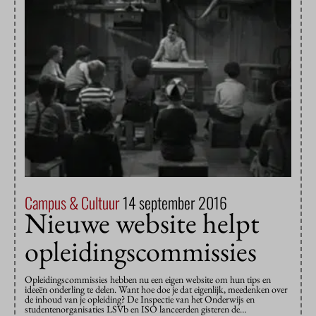
Campus & Cultuur
14 september 2016
Nieuwe website helpt
opleidingscommissies
Opleidingscommissies hebben nu een eigen website om hun tips en
ideeën onderling te delen. Want hoe doe je dat eigenlijk, meedenken over
de inhoud van je opleiding? De Inspectie van het Onderwijs en
studentenorganisaties LSVb en ISO lanceerden gisteren de…