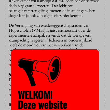
Rekenkamer wil namelijk dat mr-leden het onderzoek
deels
zelf
gaan uitvoeren. Dat leidt tot
belangenverstrengeling, menen de instellingen. Een
slager laat je ook zijn eigen vlees niet keuren.
De Vereniging van Medezeggenschapsraden van
Hogescholen (VMH) is juist enthousiast over de
experimentele aanpak en vindt dat de werkgevers
krampachtig reageren. “Iedereen in onderwijsland
heeft de mond vol van het versterken van de
medezeggenschap. Als puntje bij paaltje komt, zou een
meer autonoom functionerende medezeggenschap
opeens ‘gekleurde’ informatie genereren”, staat in een
persbericht
te lezen.
Studenten willen meedoen
De VMH “kan zich voorstellen” dat raden dit najaar
hun instemming met de begroting onder meer laten
afhangen van de medewerking van hun college van
WELKOM!
bestuur aan het onderzoek van de Rekenkamer.
Deze website
Bestuurder Gijsbert Brinkman van het Studenten
Overleg Medezeggenschap (SOM) wil zover niet gaan,