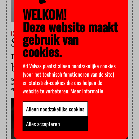
WELKOM!
Deze website maakt
Campus & Cultuur
25 juni 2019
gebruik van
Studentenraad kan
cookies.
meeste studenten niet
boeien
Ad Valvas plaatst alleen noodzakelijke cookies
(voor het technisch functioneren van de site)
Studenten lopen nog altijd niet warm voor de
en statistiek-cookies die ons helpen de
medezeggenschapsverkiezingen. Bij de meeste universiteiten daalde de
opkomst, bij slechts drie gingen er meer studenten naar de stembus.
website te verbeteren.
Meer informatie
.
Alleen noodzakelijke cookies
Alles accepteren