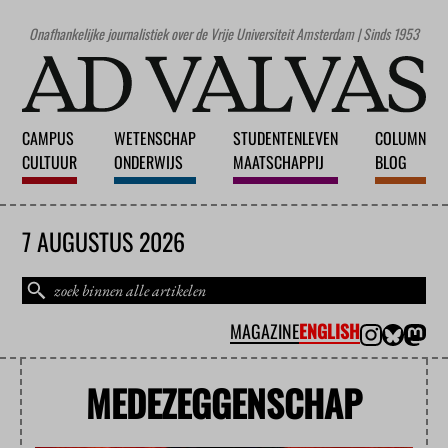
Onafhankelijke journalistiek over de Vrije Universiteit Amsterdam | Sinds 1953
CAMPUS
WETENSCHAP
STUDENTENLEVEN
COLUMN
CULTUUR
ONDERWIJS
MAATSCHAPPIJ
BLOG
7 AUGUSTUS 2026
MAGAZINE
ENGLISH
MEDEZEGGENSCHAP