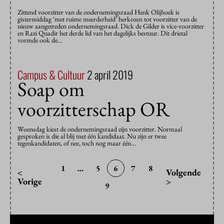
Zittend voorzitter van de ondernemingsraad Henk Olijhoek is
gistermiddag ‘met ruime meerderheid’ herkozen tot voorzitter van de
nieuw aangetreden ondernemingsraad. Dick de Gilder is vice-voorzitter
en Razi Quadir het derde lid van het dagelijks bestuur. Dit drietal
vormde ook de…
Campus & Cultuur
2 april 2019
Soap om
voorzitterschap OR
Woensdag kiest de ondernemingsraad zijn voorzitter. Normaal
gesproken is die al blij met één kandidaat. Nu zijn er twee
tegenkandidaten, of nee, toch nog maar één…
1
...
5
6
7
8
<
Volgende
Vorige
>
9