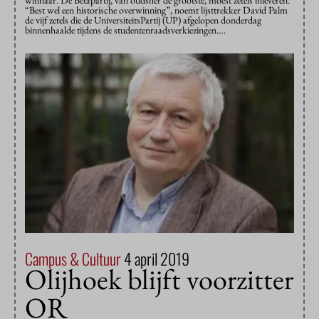
winnaar. De Bètapartij, van oudsher de grootste, moest zetels inleveren.
“Best wel een historische overwinning”, noemt lijsttrekker David Palm
de vijf zetels die de UniversiteitsPartij (UP) afgelopen donderdag
binnenhaalde tijdens de studentenraadsverkiezingen….
Campus & Cultuur
4 april 2019
Olijhoek blijft voorzitter
OR