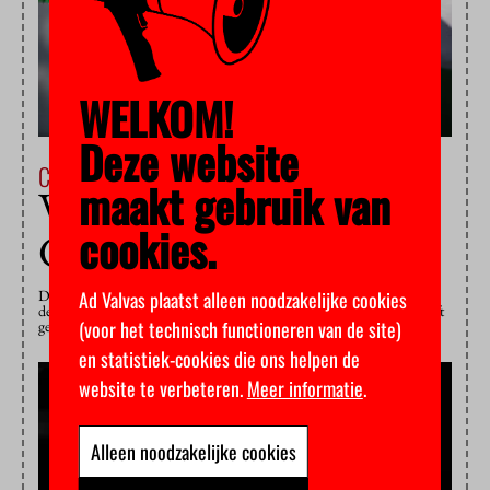
WELKOM!
Deze website
Campus & Cultuur
26 september 2025
maakt gebruik van
VU erkent genocide in
cookies.
Gaza
Ad Valvas plaatst alleen noodzakelijke cookies
De VU wil zich niet letterlijk uitspreken, maar in een open brief erkent
de universiteit indirect dat Israël genocide pleegt. De VU-leiding schrijft
(voor het technisch functioneren van de site)
geen reden te zien om de conclusies van de VN in twijfel te trekken.
en statistiek-cookies die ons helpen de
website te verbeteren.
Meer informatie
.
Alleen noodzakelijke cookies