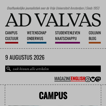
Onafhankelijke journalistiek over de Vrije Universiteit Amsterdam | Sinds 1953
CAMPUS
WETENSCHAP
STUDENTENLEVEN
COLUMN
CULTUUR
ONDERWIJS
MAATSCHAPPIJ
BLOG
9 AUGUSTUS 2026
MAGAZINE
ENGLISH
CAMPUS