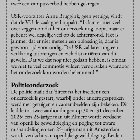
twee een campusverbod hebben gekregen.
USR-voorzitter Anne Bruggink, geen getuige, vindt
dat de VU de zaak goed oppakt. “Ik kan er niet veel
over zeggen omdat het onderzoek nog loopt, maar er
gebeurt wel degelijk veel op de achtergrond. Het is
jammer dat er niet meteen een oplossing is, daar is
gewoon tijd voor nodig. De USR zal later nog een
verklaring uitbrengen en zich distantiëren van dit
geweld. Dat we dat nog niet gedaan hebben, is omdat
we niet te veel commotie wilden veroorzaken waardoor
het onderzoek kon worden belemmerd.”
Politieonderzoek
De politie mailt dat ‘direct na het incident een
onderzoek is gestart, waarbij onder andere gesproken
werd met getuigen en camerabeelden zijn bekeken. Dit
leidde tot twee aanhoudingen op 30 en 31 december
2025; een 25-jarige man uit Almere wordt verdacht
van openlijke geweldpleging en poging tot zware
mishandeling en een 25-jarige man uit Amsterdam
wordt verdacht van openlijke geweldpleging. Beiden