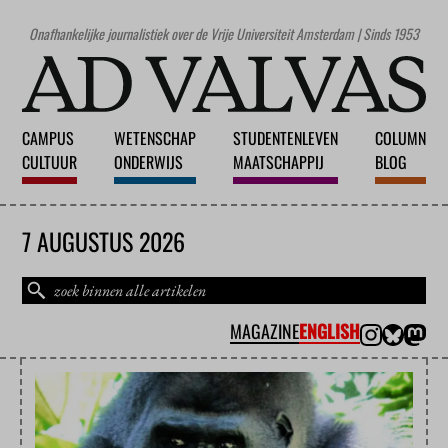
Onafhankelijke journalistiek over de Vrije Universiteit Amsterdam | Sinds 1953
CAMPUS
WETENSCHAP
STUDENTENLEVEN
COLUMN
CULTUUR
ONDERWIJS
MAATSCHAPPIJ
BLOG
7 AUGUSTUS 2026
MAGAZINE
ENGLISH