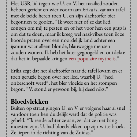
Het USR-lid tegen wie U. en V. het nazilied zouden
hebben gericht en wier voornaam Erika is, zat aan tafel
met de beide heren toen U. en zijn slachtoffer bier
begonnen te gooien. “Ik weet niet of ze dat lied
zongen om mij te pesten en of het voor hen een grap is
om dat te doen, maar ik kreeg wel nazi-vibes toen ik ze
hoorde praten over een noordelijk land achter een
ijsmuur waar alleen blonde, blauwogige mensen
zouden wonen. Ik heb het later gegoogeld en ontdekte
dat het in bepaalde kringen
een populaire mythe is
.”
Erika zegt dat het slachtoffer naar de tafel kwam en er
toen geruzie begon over het lied, waarbij U. “heel
onbeschoft werd”, het bier vloeide en het stompen
begon. “V. stond er gewoon bij, hij deed niks.”
Bloedvlekken
Buiten op straat gingen U. en V. er volgens haar al snel
vandoor toen hen duidelijk werd dat de politie was
gebeld. “Ik rende achter ze aan, zei dat ze niet bang
moesten zijn. U. had bloedvlekken op zijn witte broek.
Ze liepen in de richting van de Zuidas.”