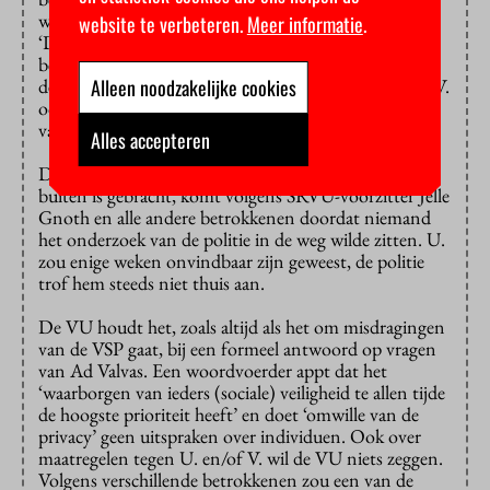
wakker gelegen’, schrijft de SRVU in een persbericht:
website te verbeteren.
Meer informatie
.
‘Des te pijnlijker is dat dit gedrag al ruim twee jaar
bekend is, maar dat er nooit stappen zijn gezet vanuit
Alleen noodzakelijke cookies
de VU om er iets aan te doen.’ Omdat er door U. en V.
ook racistisch zou zijn gescholden, spreekt de SRVU
van een ‘haatmisdrijf’.
Alles accepteren
Dat er over de mishandeling niet eerder iets naar
buiten is gebracht, komt volgens SRVU-voorzitter Jelle
Gnoth en alle andere betrokkenen doordat niemand
het onderzoek van de politie in de weg wilde zitten. U.
zou enige weken onvindbaar zijn geweest, de politie
trof hem steeds niet thuis aan.
De VU houdt het, zoals altijd als het om misdragingen
van de VSP gaat, bij een formeel antwoord op vragen
van Ad Valvas. Een woordvoerder appt dat het
‘waarborgen van ieders (sociale) veiligheid te allen tijde
de hoogste prioriteit heeft’ en doet ‘omwille van de
privacy’ geen uitspraken over individuen. Ook over
maatregelen tegen U. en/of V. wil de VU niets zeggen.
Volgens verschillende betrokkenen zou een van de