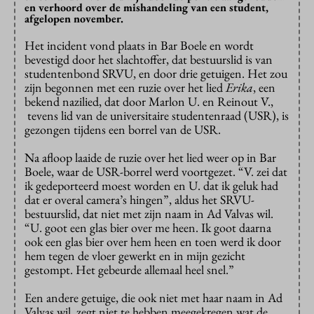
en verhoord over de mishandeling van een student,
afgelopen november.
Het incident vond plaats in Bar Boele en wordt
bevestigd door het slachtoffer, dat bestuurslid is van
studentenbond SRVU, en door drie getuigen. Het zou
zijn begonnen met een ruzie over het lied
Erika
, een
bekend nazilied, dat door Marlon U. en Reinout V.,
tevens lid van de universitaire studentenraad (USR), is
gezongen tijdens een borrel van de USR.
Na afloop laaide de ruzie over het lied weer op in Bar
Boele, waar de USR-borrel werd voortgezet. “V. zei dat
ik gedeporteerd moest worden en U. dat ik geluk had
dat er overal camera’s hingen”, aldus het SRVU-
bestuurslid, dat niet met zijn naam in Ad Valvas wil.
“U. goot een glas bier over me heen. Ik goot daarna
ook een glas bier over hem heen en toen werd ik door
hem tegen de vloer gewerkt en in mijn gezicht
gestompt. Het gebeurde allemaal heel snel.”
Een andere getuige, die ook niet met haar naam in Ad
Valvas wil, zegt niet te hebben meegekregen wat de