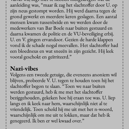
aanleiding was, “maar ik zag het slachtoffer door U. op
zijn neus gestompt worden. Hij werd daarna tegen de
grond gewerkt en meerdere keren geslagen. Een aantal
mensen kwam tussenbeide en we werden door de
medewerkers van Bar Boele naar buiten gestuurd en
daarna kwamen de politie en de VU-beveiliging erbij.
U. en V. gingen ervandoor. Gezien de harde klappen
vond ik de schade nogal meevallen. Het slachtoffer had
een bloedneus en wat sneeën in zijn gezicht. Hij leek
vooral geschokt en geïrriteerd.”
Nazi-vibes
Volgens een tweede getuige, die eveneens anoniem wil
blijven, probeerde V. U. tegen te houden toen hij het
slachtoffer begon te slaan. “Toen we naar buiten
werden gestuurd, heb ik me met het slachtoffer
beziggehouden, gekeken hoe hij eraan toe was. U. liep
langs en ik keek naar hem, waarschijnlijk niet al te
vriendelijk. Toen schold hij me uit met het n-woord,
waarschijnlijk om me uit te lokken, maar dat heb ik
genegeerd. Ik ben er wel kwaad over.”