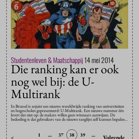
Studentenleven & Maatschappij
14 mei 2014
Die ranking kan er ook
nog wel bij: de U-
Multirank
In Brussel is zojuist een nieuwe wereldwijde ranking van universiteiten
en hogescholen gepresenteerd: U-Multirank. Een nieuwe nummer één
levert dat niet op: de makers willen geen winnaars aanwijzen. De
bedoeling is dat gebruikers van de nieuwe ranglijst zelf kunnen bepalen…
1
...
37
38
39
...
<
Volgende