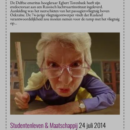
De Delftse emeritus hoogleraar Egbert Torenbeek heeft zijn
eredoctoraat aan een Russisch luchtvaartinstituut ingeleverd.
Aanleiding was het neerschieten van het passagiersvliegtuig boven
Oekraïne. De 74-jarige vliegtuigontwerper vindt dat Rusland
verantwoordelijkheid zou moeten nemen voor de ramp met het vliegtuig
op…
Studentenleven & Maatschappij
24 juli 2014