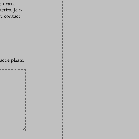
den vaak
ties. Je e-
we contact
ctie plaats.