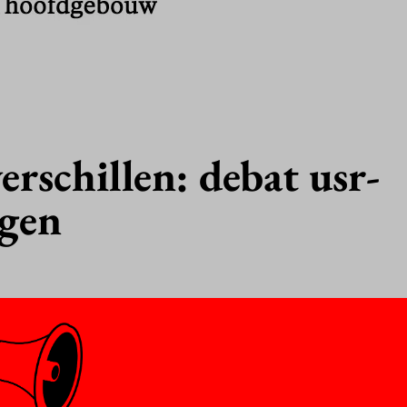
erschillen: debat usr-
ngen
partijen doen in april mee aan de studentenraadsverkiezingen. Ma
u echt van elkaar?
rnalistiek platform van de VU, organiseert
m je te helpen kiezen. Zorg dat je erbij