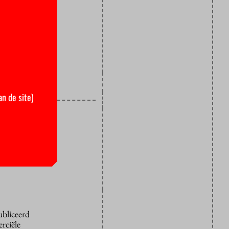
an de site)
ubliceerd
rciële