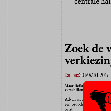
Zoek de v
verkiezi
Campus
30 MAART 2017
Maar liefst drie studenten
verschillen die partijen no
Advalvas, onafhankelijk jou
een broodnodig pauzedebat o
bent.