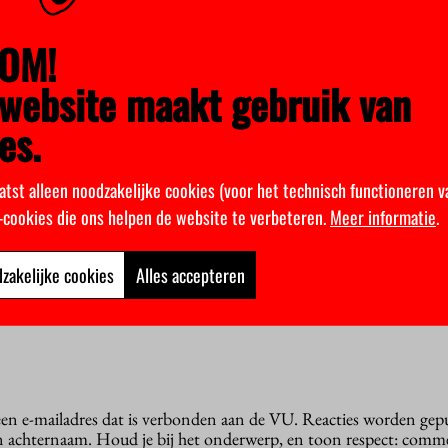
, 3 kwartier. Met
Koen Voors
van de
OM!
ottentot
van de Bètapartij en
Koen van
ited.
website maakt gebruik van
5-13.30 uur, centrale hal hoofdgebouw.
es.
atst alleen noodzakelijke cookies (voor het technisch functioneren v
k-cookies die ons helpen de website te verbeteren.
Meer informatie
.
zakelijke cookies
Alles accepteren
ste, twee nieuwe partijen in studentenraad
!
 een e-mailadres dat is verbonden aan de VU. Reacties worden gep
n achternaam. Houd je bij het onderwerp, en toon respect: comme