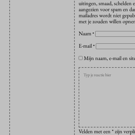
uitingen, smaad, schelden e
aangezien voor spam en dan v
mailadres wordt niet gepub
met je zouden willen opnem
Naam
*
E-mail
*
Mijn naam, e-mail en sit
Velden met een * zijn verpl