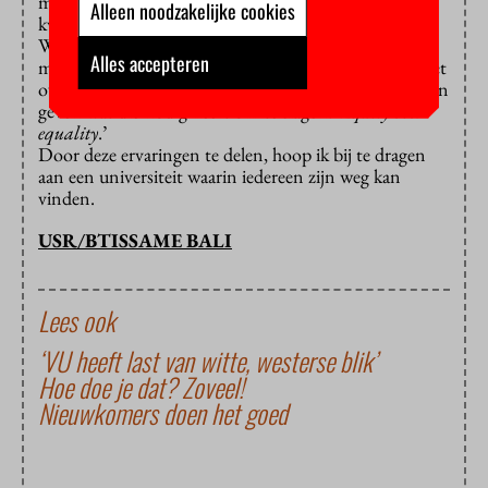
mij de kans om mij nog gerichter in te zetten voor de
Alleen noodzakelijke cookies
kwaliteit en toegankelijkheid van ons onderwijs.
Wat mij drijft, is de overtuiging dat de universiteit er
Alles accepteren
moet zijn voor álle studenten. Gelijke kansen gaan niet
over iedereen hetzelfde behandelen, maar over iedereen
geven wat die nodig heeft om te slagen:
‘Equity over
equality
.’
Door deze ervaringen te delen, hoop ik bij te dragen
aan een universiteit waarin iedereen zijn weg kan
vinden.
USR/BTISSAME BALI
Lees ook
‘VU heeft last van witte, westerse blik’
Hoe doe je dat? Zoveel!
Nieuwkomers doen het goed