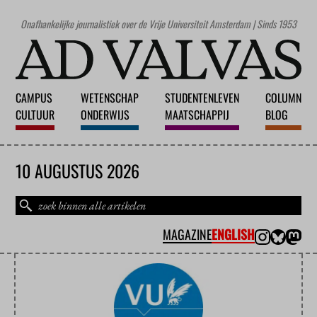
Onafhankelijke journalistiek over de Vrije Universiteit Amsterdam | Sinds 1953
CAMPUS
WETENSCHAP
STUDENTENLEVEN
COLUMN
CULTUUR
ONDERWIJS
MAATSCHAPPIJ
BLOG
10 AUGUSTUS 2026
MAGAZINE
ENGLISH