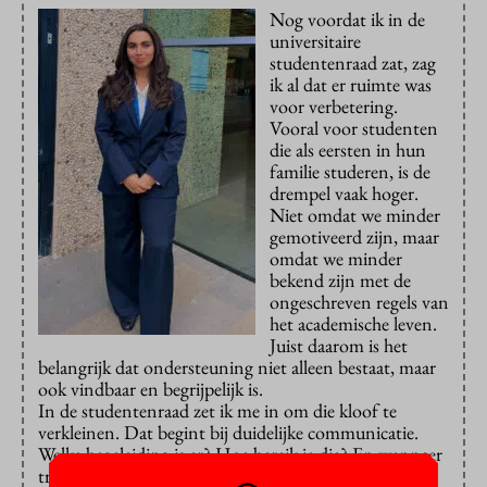
Nog voordat ik in de
universitaire
studentenraad zat, zag
ik al dat er ruimte was
voor verbetering.
Vooral voor studenten
die als eersten in hun
familie studeren, is de
drempel vaak hoger.
Niet omdat we minder
gemotiveerd zijn, maar
omdat we minder
bekend zijn met de
ongeschreven regels van
het academische leven.
Juist daarom is het
belangrijk dat ondersteuning niet alleen bestaat, maar
ook vindbaar en begrijpelijk is.
In de studentenraad zet ik me in om die kloof te
verkleinen. Dat begint bij duidelijke communicatie.
Welke begeleiding is er? Hoe bereik je die? En wanneer
trek je aan de bel? Dit soort informatie moet