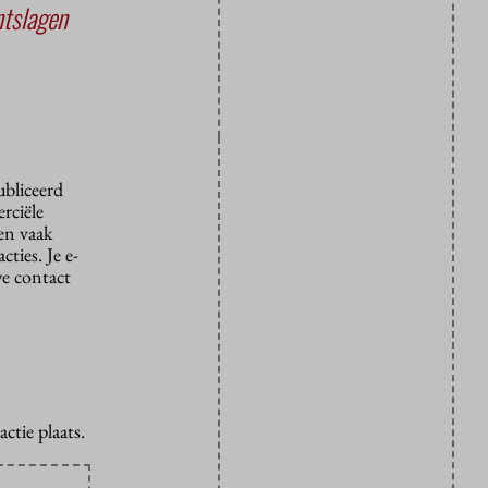
ntslagen
ubliceerd
rciële
den vaak
ties. Je e-
we contact
ctie plaats.