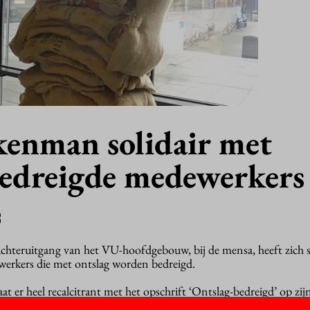
enman solidair met
bedreigde medewerkers
3
hteruitgang van het VU-hoofdgebouw, bij de mensa, heeft zich s
erkers die met ontslag worden bedreigd.
t er heel recalcitrant met het opschrift ‘Ontslag-bedreigd’ op zij
aar de Verontruste VU-medewerkers plakken het er steeds weer op