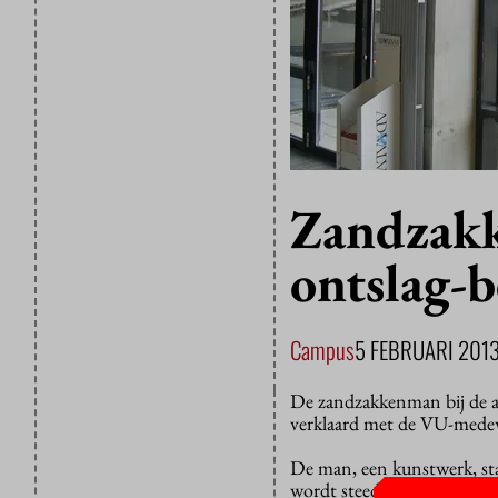
Zandzakk
ontslag-
Campus
5 FEBRUARI 201
De zandzakkenman bij de ac
verklaard met de VU-medew
De man, een kunstwerk, staa
wordt steeds weggehaald, m