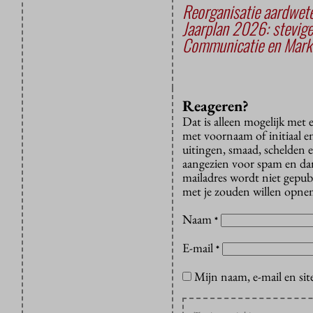
Reorganisatie aardwete
Jaarplan 2026: stevig
Communicatie en Marke
Reageren?
Dat is alleen mogelijk met
met voornaam of initiaal e
uitingen, smaad, schelden e
aangezien voor spam en dan v
mailadres wordt niet gepub
met je zouden willen opnem
Naam
*
E-mail
*
Mijn naam, e-mail en sit