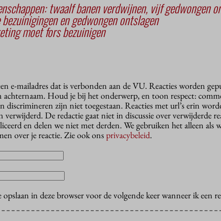
nschappen: twaalf banen verdwijnen, vijf gedwongen o
e bezuinigingen en gedwongen ontslagen
ting moet fors bezuinigen
 een e-mailadres dat is verbonden aan de VU. Reacties worden gep
n achternaam. Houd je bij het onderwerp, en toon respect: comme
n discrimineren zijn niet toegestaan. Reacties met url’s erin wor
erwijderd. De redactie gaat niet in discussie over verwijderde reac
liceerd en delen we niet met derden. We gebruiken het alleen als 
en over je reactie. Zie ook ons
privacybeleid
.
e opslaan in deze browser voor de volgende keer wanneer ik een rea