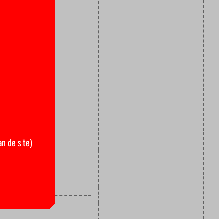
rpakken is
et de
tig
n toen met
ieve
an de site)