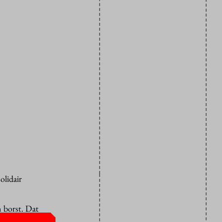
olidair
n borst. Dat
, zo blijkt