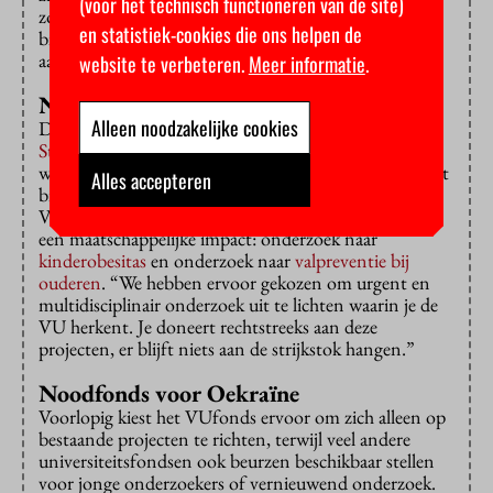
(voor het technisch functioneren van de site)
zorgt ervoor dat onze dienst een goede plek heeft
en statistiek-cookies die ons helpen de
binnen de organisatie en dat we mensen kunnen
aantrekken die je nodig hebt voor succes.”
website te verbeteren.
Meer informatie
.
Niets aan de strijkstok
Alleen noodzakelijke cookies
De VU is ook betrokken bij de landelijke campagne
Steun jouw universiteit
, die het belang van
wetenschappelijk onderzoek onder de aandacht brengt
Alles accepteren
bij een breed publiek. Tot 25 maart zamelt het
VUfonds geld in voor twee onderzoeksprojecten met
een maatschappelijke impact: onderzoek naar
kinderobesitas
en onderzoek naar
valpreventie bij
ouderen
. “We hebben ervoor gekozen om urgent en
multidisciplinair onderzoek uit te lichten waarin je de
VU herkent. Je doneert rechtstreeks aan deze
projecten, er blijft niets aan de strijkstok hangen.”
Noodfonds voor Oekraïne
Voorlopig kiest het VUfonds ervoor om zich alleen op
bestaande projecten te richten, terwijl veel andere
universiteitsfondsen ook beurzen beschikbaar stellen
voor jonge onderzoekers of vernieuwend onderzoek.