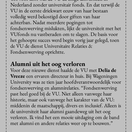
Nederland zonder universitair fonds. En dat terwijl de
VU in de eerste driekwart eeuw van haar bestaan
volledig werd bekostigd door giften van haar
achterban. Nadat meerdere pogingen tot
fondsenwerving mislukten, lijkt de universiteit met het
VUfonds nu vastberaden om te slagen. De basis voor
het gehoopte succes werd begin vorig jaar gelegd, toen
de VU de dienst Universitaire Relaties &
Fondsenwerving oprichtte.
Alumni uit het oog verloren
Voor deze nieuwe dienst haalde de VU met
Delia de
Vreeze
een ervaren directeur in huis. Bij Wageningen
University was ze tien jaar hoofdverantwoordelijk voor
fondsenwerving en alumnirelaties. “Fondsenwerving
past heel goed bij de VU. Niet alleen vanwege haar
historie, maar ook vanwege het karakter van de VU:
middenin de maatschappij, divers en inclusief. Alleen is
de universiteit haar alumni gaandeweg uit het oog
verloren. Ik vind het een mooie uitdaging om de band
met alumni en andere relaties weer op te bouwen.”