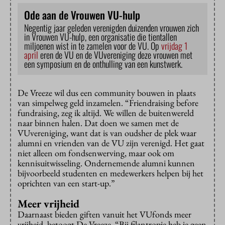
Ode aan de Vrouwen VU-hulp
Negentig jaar geleden verenigden duizenden vrouwen zich
in Vrouwen VU-hulp, een organisatie die tientallen
miljoenen wist in te zamelen voor de VU. Op
vrijdag 1
april
eren de VU en de VUvereniging deze vrouwen met
een symposium en de onthulling van een kunstwerk.
De Vreeze wil dus een community bouwen in plaats
van simpelweg geld inzamelen. “Friendraising before
fundraising, zeg ik altijd. We willen de buitenwereld
naar binnen halen. Dat doen we samen met de
VUvereniging, want dat is van oudsher de plek waar
alumni en vrienden van de VU zijn verenigd. Het gaat
niet alleen om fondsenwerving, maar ook om
kennisuitwisseling. Ondernemende alumni kunnen
bijvoorbeeld studenten en medewerkers helpen bij het
oprichten van een start-up.”
Meer vrijheid
Daarnaast bieden giften vanuit het VUfonds meer
vrijheid, betoogt De Vreeze. “Bij filantropie heb je geen